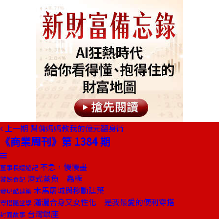
上一期
幫傭媽媽教我的億元翻身術
《商業周刊》第 1384 期
不急，慢慢畫
董事長嬉遊記
港式蒸魚 鱻極
饕姊食記
木馬屠城與移動建築
發現酷建築
瀟灑合身又女性化 是我最愛的便利穿搭
穿搭隨堂學
台灣銀座
封面故事