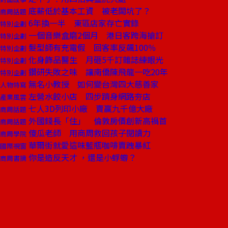
底薪低於基本工資 被老闆坑了？
商周話題
6年換一半 東區店家存亡實錄
特別企劃
一個音樂盒磨2個月 港日客跨海搶訂
特別企劃
髮型師有充電假 回客率反飆100％
特別企劃
化身飾品醫生 月砸5千訂雜誌練眼光
特別企劃
鑽研失敗之味 讓南僑陳飛龍一吃20年
特別企劃
無名小教授 如何變台灣四大慈善家
人物特寫
左營水餃小店 四步躋身網路夯店
產業風雲
七人3D列印小廠 賣贏九千億大廠
商周話題
外國錢長「住」 倫敦房價創新高禍首
商周話題
傻瓜老師 用商周救回孩子閱讀力
商周學院
華爾街就愛這味藍瓶咖啡賣跩暴紅
國際視窗
你是造反天才 ，還是小蜉蝣？
商周書摘