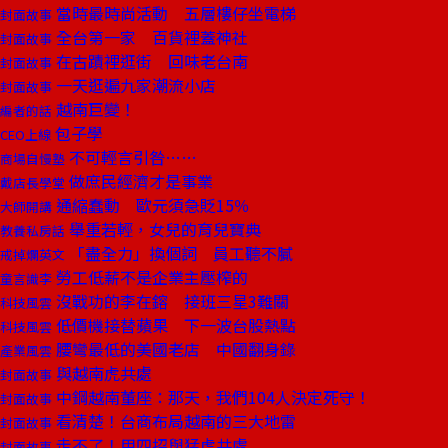
當時最時尚活動 五層樓仔坐電梯
封面故事
全台第一家 百貨裡蓋神社
封面故事
在古蹟裡逛街 回味老台南
封面故事
一天逛遍九家潮流小店
封面故事
越南巨變！
編者的話
包子學
CEO上線
不可輕言引咎……
商場自慢塾
做庶民經濟才是事業
戴店長學堂
通縮蠢動 歐元須急貶15％
大師開講
舉重若輕，女兒的育兒寶典
教養私房話
「盡全力」換個詞 員工聽不膩
戒掉爛英文
勞工低薪不是企業主壓榨的
童言識李
沒戰功的李在鎔 接班三星3難關
科技風雲
低價機接替蘋果 下一波台股熱點
科技風雲
腰彎最低的美國老店 中國翻身錄
產業風雲
與越南虎共處
封面故事
中鋼越南董座：那天，我們104人決定死守！
封面故事
看清楚！台商布局越南的三大地雷
封面故事
走不了！用四招與猛虎共處
封面故事