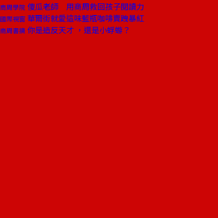
傻瓜老師 用商周救回孩子閱讀力
商周學院
華爾街就愛這味藍瓶咖啡賣跩暴紅
國際視窗
你是造反天才 ，還是小蜉蝣？
商周書摘