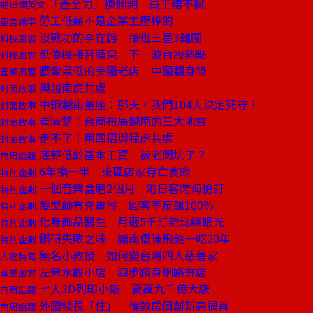
「盡全力」換個詞 員工聽不膩
戒掉爛英文
勞工低薪不是企業主壓榨的
童言識李
沒戰功的李在鎔 接班三星3難關
科技風雲
低價機接替蘋果 下一波台股熱點
科技風雲
腰彎最低的美國老店 中國翻身錄
產業風雲
與越南虎共處
封面故事
中鋼越南董座：那天，我們104人決定死守！
封面故事
看清楚！台商布局越南的三大地雷
封面故事
走不了！用四招與猛虎共處
封面故事
底薪低於基本工資 被老闆坑了？
商周話題
6年換一半 東區店家存亡實錄
特別企劃
一個音樂盒磨2個月 港日客跨海搶訂
特別企劃
髮型師有充電假 回客率反飆100％
特別企劃
化身飾品醫生 月砸5千訂雜誌練眼光
特別企劃
鑽研失敗之味 讓南僑陳飛龍一吃20年
特別企劃
無名小教授 如何變台灣四大慈善家
人物特寫
左營水餃小店 四步躋身網路夯店
產業風雲
七人3D列印小廠 賣贏九千億大廠
商周話題
外國錢長「住」 倫敦房價創新高禍首
商周話題