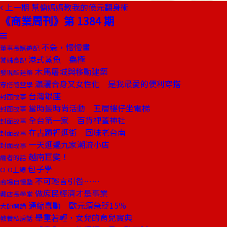
上一期
幫傭媽媽教我的億元翻身術
《商業周刊》第 1384 期
不急，慢慢畫
董事長嬉遊記
港式蒸魚 鱻極
饕姊食記
木馬屠城與移動建築
發現酷建築
瀟灑合身又女性化 是我最愛的便利穿搭
穿搭隨堂學
台灣銀座
封面故事
當時最時尚活動 五層樓仔坐電梯
封面故事
全台第一家 百貨裡蓋神社
封面故事
在古蹟裡逛街 回味老台南
封面故事
一天逛遍九家潮流小店
封面故事
越南巨變！
編者的話
包子學
CEO上線
不可輕言引咎……
商場自慢塾
做庶民經濟才是事業
戴店長學堂
通縮蠢動 歐元須急貶15％
大師開講
舉重若輕，女兒的育兒寶典
教養私房話