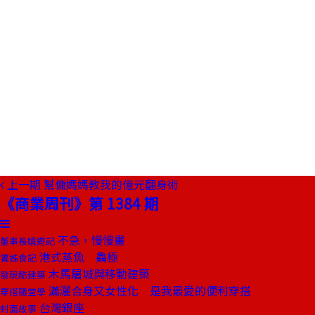
上一期
幫傭媽媽教我的億元翻身術
《商業周刊》第 1384 期
不急，慢慢畫
董事長嬉遊記
港式蒸魚 鱻極
饕姊食記
木馬屠城與移動建築
發現酷建築
瀟灑合身又女性化 是我最愛的便利穿搭
穿搭隨堂學
台灣銀座
封面故事