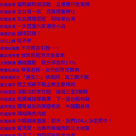
當時最時尚活動 五層樓仔坐電梯
封面故事
全台第一家 百貨裡蓋神社
封面故事
在古蹟裡逛街 回味老台南
封面故事
一天逛遍九家潮流小店
封面故事
越南巨變！
編者的話
包子學
CEO上線
不可輕言引咎……
商場自慢塾
做庶民經濟才是事業
戴店長學堂
通縮蠢動 歐元須急貶15％
大師開講
舉重若輕，女兒的育兒寶典
教養私房話
「盡全力」換個詞 員工聽不膩
戒掉爛英文
勞工低薪不是企業主壓榨的
童言識李
沒戰功的李在鎔 接班三星3難關
科技風雲
低價機接替蘋果 下一波台股熱點
科技風雲
腰彎最低的美國老店 中國翻身錄
產業風雲
與越南虎共處
封面故事
中鋼越南董座：那天，我們104人決定死守！
封面故事
看清楚！台商布局越南的三大地雷
封面故事
走不了！用四招與猛虎共處
封面故事