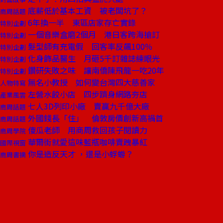
底薪低於基本工資 被老闆坑了？
商周話題
6年換一半 東區店家存亡實錄
特別企劃
一個音樂盒磨2個月 港日客跨海搶訂
特別企劃
髮型師有充電假 回客率反飆100％
特別企劃
化身飾品醫生 月砸5千訂雜誌練眼光
特別企劃
鑽研失敗之味 讓南僑陳飛龍一吃20年
特別企劃
無名小教授 如何變台灣四大慈善家
人物特寫
左營水餃小店 四步躋身網路夯店
產業風雲
七人3D列印小廠 賣贏九千億大廠
商周話題
外國錢長「住」 倫敦房價創新高禍首
商周話題
傻瓜老師 用商周救回孩子閱讀力
商周學院
華爾街就愛這味藍瓶咖啡賣跩暴紅
國際視窗
你是造反天才 ，還是小蜉蝣？
商周書摘