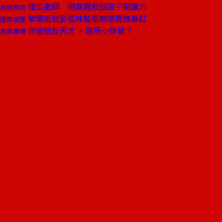
傻瓜老師 用商周救回孩子閱讀力
商周學院
華爾街就愛這味藍瓶咖啡賣跩暴紅
國際視窗
你是造反天才 ，還是小蜉蝣？
商周書摘