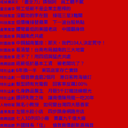
「盡全力」換個詞 員工聽不膩
戒掉爛英文
勞工低薪不是企業主壓榨的
童言識李
沒戰功的李在鎔 接班三星3難關
科技風雲
低價機接替蘋果 下一波台股熱點
科技風雲
腰彎最低的美國老店 中國翻身錄
產業風雲
與越南虎共處
封面故事
中鋼越南董座：那天，我們104人決定死守！
封面故事
看清楚！台商布局越南的三大地雷
封面故事
走不了！用四招與猛虎共處
封面故事
底薪低於基本工資 被老闆坑了？
商周話題
6年換一半 東區店家存亡實錄
特別企劃
一個音樂盒磨2個月 港日客跨海搶訂
特別企劃
髮型師有充電假 回客率反飆100％
特別企劃
化身飾品醫生 月砸5千訂雜誌練眼光
特別企劃
鑽研失敗之味 讓南僑陳飛龍一吃20年
特別企劃
無名小教授 如何變台灣四大慈善家
人物特寫
左營水餃小店 四步躋身網路夯店
產業風雲
七人3D列印小廠 賣贏九千億大廠
商周話題
外國錢長「住」 倫敦房價創新高禍首
商周話題