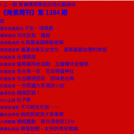
上一期
幫傭媽媽教我的億元翻身術
《商業周刊》第 1384 期
不急，慢慢畫
董事長嬉遊記
港式蒸魚 鱻極
饕姊食記
木馬屠城與移動建築
發現酷建築
瀟灑合身又女性化 是我最愛的便利穿搭
穿搭隨堂學
台灣銀座
封面故事
當時最時尚活動 五層樓仔坐電梯
封面故事
全台第一家 百貨裡蓋神社
封面故事
在古蹟裡逛街 回味老台南
封面故事
一天逛遍九家潮流小店
封面故事
越南巨變！
編者的話
包子學
CEO上線
不可輕言引咎……
商場自慢塾
做庶民經濟才是事業
戴店長學堂
通縮蠢動 歐元須急貶15％
大師開講
舉重若輕，女兒的育兒寶典
教養私房話