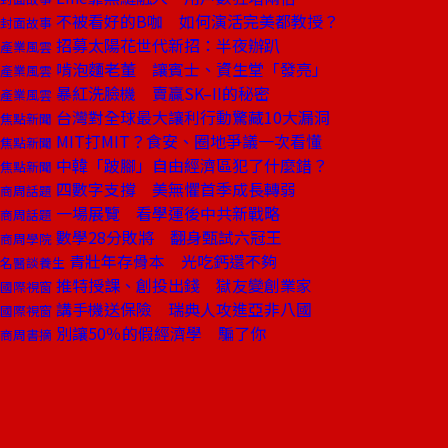
不被看好的B咖 如何演活完美都教授？
封面故事
招募太陽花世代新招：半夜辦趴
產業風雲
啃泡麵老董 讓賓士、資生堂「發亮」
產業風雲
暴紅洗臉機 賣贏SK–II的秘密
產業風雲
台灣對全球最大讓利行動驚藏10大漏洞
焦點新聞
MIT打MIT？食安、圈地爭議一次看懂
焦點新聞
中韓「跛腳」自由經濟區犯了什麼錯？
焦點新聞
四數字支撐 美無懼首季成長轉弱
商周話題
一場展覽 看學運後中共新戰略
商周話題
數學28分敗將 翻身甄試六冠王
商周學院
青壯年存骨本 光吃鈣還不夠
名醫談養生
推特授課、創投出錢 獄友變創業家
國際視窗
講手機送保險 瑞典人攻進亞非八國
國際視窗
別讓50％的假經濟學 騙了你
商周書摘