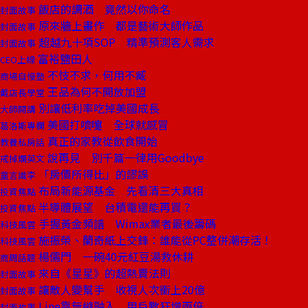
飯店的調酒 竟然以你命名
封面故事
原來牆上畫作 都是藝術大師作品
封面故事
超越九十項SOP 精準預測客人需求
封面故事
富裕鹽田人
CEO上線
不忮不求，何用不臧
商場自慢塾
王品為何不開放加盟
戴店長學堂
別讓低利率吃掉美國成長
大師開講
美國打噴嚏 全球就感冒
葛洛斯專欄
真正的家教從飲食開始
教養私房話
說再見 別千篇一律用Goodbye
戒掉爛英文
「房價所得比」的謬誤
童言識李
布局新能源基金 先看清三大真相
投資焦點
半導體展望 台積電還能再買？
投資焦點
手握黃金頻譜 Wimax業者最後籌碼
科技風雲
施振榮、蘭奇紙上交鋒：誰能從PC整併潮存活！
科技風雲
楊儒門 一碗40元紅豆湯救休耕
商周話題
來自《星星》的超熱賣法則
封面故事
讓敵人變幫手 收視人次衝上20億
封面故事
Line靠無縫融入 用戶數狂增兩倍
封面故事