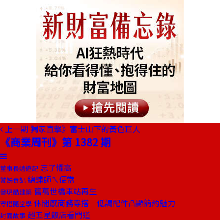
上一期
獨家直擊》富士山下的黃色巨人
《商業周刊》第 1382 期
忘了懼高
董事長嬉遊記
總鋪師ㄟ便當
饕姊食記
舊萬世橋車站再生
發現酷建築
休閒感商務穿搭 低調配件凸顯簡約魅力
穿搭隨堂學
超五星飯店看門道
封面故事