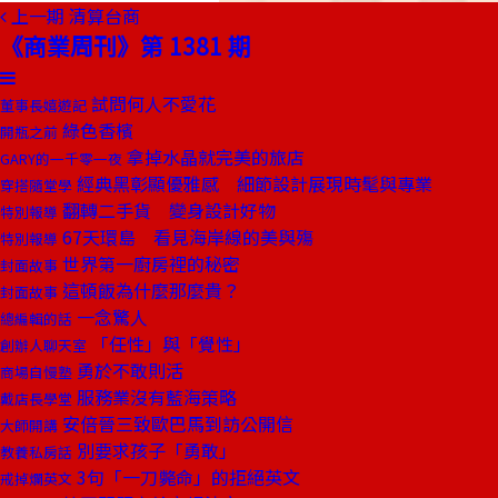
上一期
清算台商
《商業周刊》第 1381 期
試問何人不愛花
董事長嬉遊記
綠色香檳
開瓶之前
拿掉水晶就完美的旅店
GARY的一千零一夜
經典黑彰顯優雅感 細節設計展現時髦與專業
穿搭隨堂學
翻轉二手貨 變身設計好物
特別報導
67天環島 看見海岸線的美與殤
特別報導
世界第一廚房裡的秘密
封面故事
這頓飯為什麼那麼貴？
封面故事
一念驚人
總編輯的話
「任性」與「覺性」
創辦人聊天室
勇於不敢則活
商場自慢塾
服務業沒有藍海策略
戴店長學堂
安倍晉三致歐巴馬到訪公開信
大師開講
別要求孩子「勇敢」
教養私房話
3句「一刀斃命」的拒絕英文
戒掉爛英文