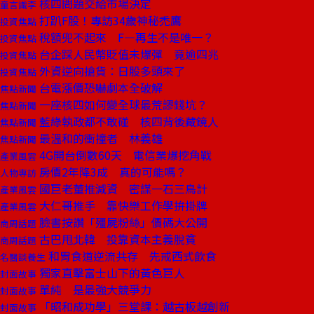
核四問題交給市場決定
童言識李
打趴F股！專訪34歲神秘禿鷹
投資焦點
稅額兜不起來 F—再生不是唯一？
投資焦點
台企踩人民幣貶值未爆彈 竟逾四兆
投資焦點
外資逆向搶貨：日股多頭來了
投資焦點
台電漲價恐嚇劇本全破解
焦點新聞
一座核四如何變全球最荒謬錢坑？
焦點新聞
藍綠執政都不敢碰 核四背後藏鏡人
焦點新聞
最溫和的衝撞者 林義雄
焦點新聞
4G開台倒數60天 電信業爆挖角戰
產業風雲
房價2年降3成 真的可能嗎？
人物專訪
國巨老董推減資 密謀一石三鳥計
產業風雲
大仁哥推手 靠快樂工作學拚掛牌
產業風雲
臉書按讚「殭屍粉絲」價碼大公開
商周話題
古巴甩北韓 投靠資本主義脫貧
商周話題
和胃食道逆流共存 先戒西式飲食
名醫談養生
獨家直擊富士山下的黃色巨人
封面故事
單純 是最強大競爭力
封面故事
「昭和成功學」三堂課：越古板越創新
封面故事