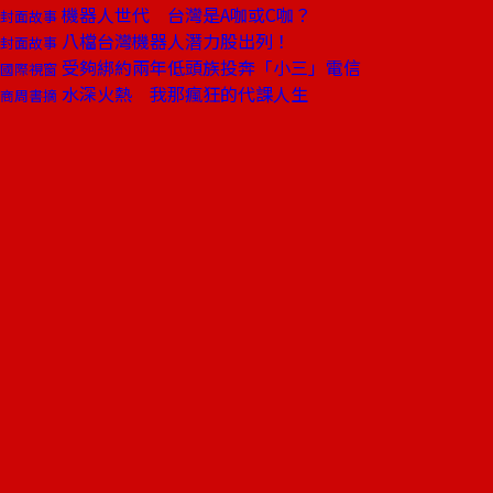
機器人世代 台灣是A咖或C咖？
封面故事
八檔台灣機器人潛力股出列！
封面故事
受夠綁約兩年低頭族投奔「小三」電信
國際視窗
水深火熱 我那瘋狂的代課人生
商周書摘