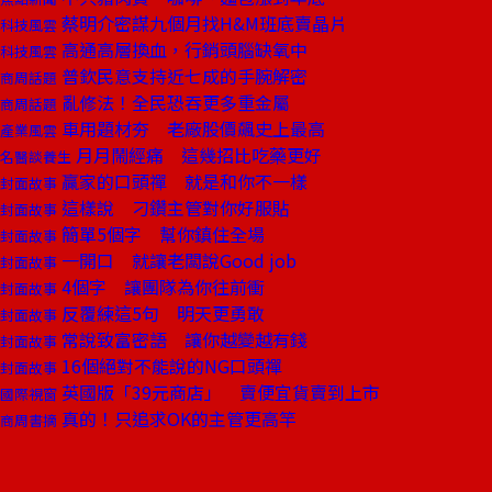
蔡明介密謀九個月找H&M班底賣晶片
科技風雲
高通高層換血，行銷頭腦缺氧中
科技風雲
普欽民意支持近七成的手腕解密
商周話題
亂修法！全民恐吞更多重金屬
商周話題
車用題材夯 老廠股價飆史上最高
產業風雲
月月鬧經痛 這幾招比吃藥更好
名醫談養生
贏家的口頭禪 就是和你不一樣
封面故事
這樣說 刁鑽主管對你好服貼
封面故事
簡單5個字 幫你鎮住全場
封面故事
一開口 就讓老闆說Good job
封面故事
4個字 讓團隊為你往前衝
封面故事
反覆練這5句 明天更勇敢
封面故事
常說致富密語 讓你越變越有錢
封面故事
16個絕對不能說的NG口頭禪
封面故事
英國版「39元商店」 賣便宜貨賣到上市
國際視窗
真的！只追求OK的主管更高竿
商周書摘