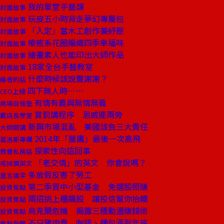
我的單堂手藝課
封面故事
玩皮五小時背走夢幻專屬包
封面故事
「入定」當木工創作兼紓壓
封面故事
療癒系花圈編織四季幸福味
封面故事
繪畫素人也能印出大師作品
封面故事
18家全台手藝教室
封面故事
什麼時候該說聲謝謝？
編者的話
四下無人時……
CEO上線
有情有義與無情無義
商場自慢塾
賞罰講程序 恩威擺兩旁
戴店長學堂
新興市場混亂 美國該負三大責任
大師開講
2014年「獵鷹」最後一次高飛
葛洛斯專欄
探索性向這回事
教養私房話
「老交情」的英文 你會說嗎？
戒掉爛英文
多放假反害了勞工
童言識李
第二季買中小型基金 免選股照賺
投資焦點
兩招挑上櫃飆股 讓投信幫你抬轎
投資焦點
烏克蘭危機 揭露三種動盪賺錢術
投資焦點
不只豬肉貴 咖啡、麵包漲到年底
焦點新聞