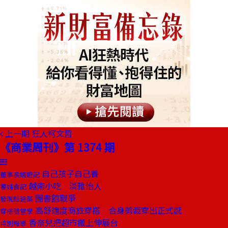
上一期
狂人柯文哲
《商業周刊》第 1374 期
自己孩子自己養
董事長嬉遊記
越南小吃 淡雅怡人
饕姊食記
圖書館戰爭
發現酷建築
高舒適度商旅穿搭 合身剪裁穿出正式感
穿搭隨堂學
香奈兒把超市搬上伸展台
特別報導