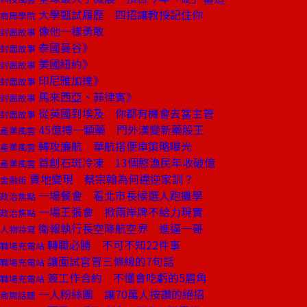
大學甄試履歷 四招讓教授記住你
商周學院
像他一樣勇敢
封面故事
泰國曼谷》
封面故事
美國紐約》
封面故事
印尼雅加達》
封面故事
馬來西亞、菲律賓》
封面故事
從英國到埃及 你都有機會去當主管
封面故事
45億搏一顆藥 門外漢變新藥股王
產業風雲
轉攻廉航 華航搭便車策略曝光
產業風雲
首創石斑冷凍 13個憨漁民年收破億
產業風雲
賣地變現 蔡宗翰為何違逆家訓？
金融街
一場餐會 看北市長候選人跑攤學
政治焦點
一場王張會 掀兩岸牌不給力現實
政治焦點
衛報執行長空降航空界 進逼一哥
人物特寫
轉職必勝 不可不知22件事
職場充電站
讓面試官冒三條線的7句話
職場充電站
簽工作合約 不懂會吃虧的5眉角
職場充電站
一人粉絲團 讓70萬人按讚的絕招
商周話題