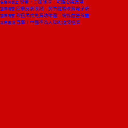
頭暈、手腳冰冷 可能心臟異常
名醫談養生
回擊反菸浪潮 菸草龍頭改賣電子菸
國際視窗
歐巴馬推免費幼稚園 被批危害孩童
國際視窗
直擊！中國不為人知的垃圾經濟
商周書摘