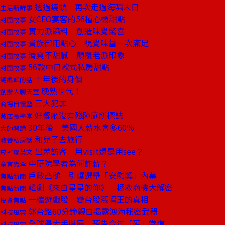
透過鏡頭 再次走過海嘯末日
生活新鮮事
女CEO宴客的56種心機甜點
封面故事
實力派餡料 創造味覺驚喜
封面故事
貴族御用點心 視覺味蕾一次滿足
封面故事
清爽不甜膩 顛覆老派印象
封面故事
56款中日歐式私房甜點
封面故事
十年後的身價
總編輯的話
晚熟世代！
創辦人聊天室
三大犯罪
商場自慢塾
好餐廳沒有殘障廁所標誌
戴店長學堂
30年後 美國人薪水會多60％
大師開講
和兒子去旅行
教養私房話
出差訪客 用visit還是用see？
戒掉爛英文
中研院學者為何詐薪？
童言識李
戶政凸槌 引爆選舉「安慰獎」內幕
焦點新聞
韓劇《來自星星的你》 拯救商機大解密
焦點新聞
一檔遊戲股 變台股漲幅王的真相
投資焦點
郭台銘60分鐘親自揭露鴻海秘密武器
科技風雲
全球最大手機展 預告今年「硬」當道
科技風雲