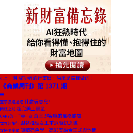
上一期
成功者的行事曆，原來是這樣做的！
《商業周刊》第 1371 期
什麼玩意兒?
董事長嬉遊記
超完美土豪金
開瓶之前
浴室即客廳的風格旅店
GARY的一千零一夜
跟著推理女王重返魔幻之城
世界超旅行
吸睛亮色學 高彩度融合正式與休閒
穿搭隨堂學