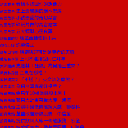
看繪本找回你的想像力
封面故事
史上最暢銷的繪本聖經
封面故事
小孩最愛的奇幻禁書
封面故事
碎紙片做的寓言繪本
封面故事
五大類型心靈良藥
封面故事
讓革命精靈跳出來
總編輯的話
許願儀式
CEO上線
稱讚與認可是領導者的天職
商場自慢塾
上司不准接受同仁拜年
戴店長學堂
史達林「狂熱」為何捲土重來？
大師開講
金魚在哪裡？
教養私房話
「不送了」英文該怎麼說？
戒掉爛英文
為何台灣專產好投手？
童言識李
金馬年10檔賺錢股出列！
投資焦點
蘋果大計畫幕後大導 鴻海
投資焦點
主演中國低價高規大戲 聯發科
投資焦點
董監改選炒熱股價 中信金
投資焦點
提供飲料大廠一條龍服務 宏全
投資焦點
挾軟板實力，助蘋果圓夢 F-臻鼎
投資焦點