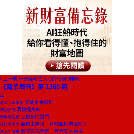
上一期
一分鐘勾住人心的行銷制霸術
《商業周刊》第 1368 期
安徒生會剪紙
董事長嬉遊記
清境擺夷味
饕姊食記
芝加哥的雲門
發現酷建築
無拘束穿搭 休閒風創造高效率
穿搭隨堂學
藝術家玩元宵 商港變大劇場
生活新鮮事