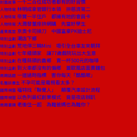
一千二百位成功者都有的好習慣
封面故事
林明成拿管銀行本領 拚慈濟第二
人物特寫
帝寶一半住戶 都擁有她的會員卡
人物特寫
大潤發董座拚網購 先當好學生
人物特寫
京奧卡司操刀 中國富豪PK迪士尼
產業風雲
潮店下鄉
特別企劃
荒地停三輛Mini 吸引全台車友來朝拜
特別企劃
七年級頭家 讓77歲戲院玩出大生意
特別企劃
在種蒜頭的農鄉 賣一杯500元的咖啡
特別企劃
到火車都沒有的偏鄉 蓋歐風店面賣麵包
特別企劃
一道過時指標 害你每天「酷酷嗽」
商周話題
不孕可能是電視看太多？
名醫談養生
福特找「聯覺人」 顛覆汽車設計流程
國際視窗
以色列最紅創業模式 竟是夜店辦趴
國際視窗
老後住一起 為難爸媽也為難你？
商周書摘