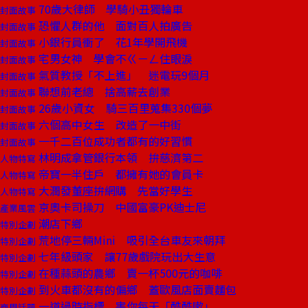
70歲大律師 學騎小丑獨輪車
封面故事
恐懼人群的他 面對百人拍廣告
封面故事
小銀行員衝了 花1年學開飛機
封面故事
宅男女神 學會不ㄍㄧㄥ住眼淚
封面故事
氣質教授「不上進」 迷電玩9個月
封面故事
聯想前老總 捨高薪去創業
封面故事
26歲小資女 騎三百里蒐集330個夢
封面故事
六個高中女生 改造了一中街
封面故事
一千二百位成功者都有的好習慣
封面故事
林明成拿管銀行本領 拚慈濟第二
人物特寫
帝寶一半住戶 都擁有她的會員卡
人物特寫
大潤發董座拚網購 先當好學生
人物特寫
京奧卡司操刀 中國富豪PK迪士尼
產業風雲
潮店下鄉
特別企劃
荒地停三輛Mini 吸引全台車友來朝拜
特別企劃
七年級頭家 讓77歲戲院玩出大生意
特別企劃
在種蒜頭的農鄉 賣一杯500元的咖啡
特別企劃
到火車都沒有的偏鄉 蓋歐風店面賣麵包
特別企劃
一道過時指標 害你每天「酷酷嗽」
商周話題