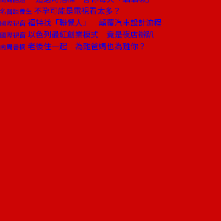
不孕可能是電視看太多？
名醫談養生
福特找「聯覺人」 顛覆汽車設計流程
國際視窗
以色列最紅創業模式 竟是夜店辦趴
國際視窗
老後住一起 為難爸媽也為難你？
商周書摘