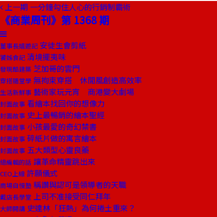
上一期
一分鐘勾住人心的行銷制霸術
《商業周刊》第 1368 期
安徒生會剪紙
董事長嬉遊記
清境擺夷味
饕姊食記
芝加哥的雲門
發現酷建築
無拘束穿搭 休閒風創造高效率
穿搭隨堂學
藝術家玩元宵 商港變大劇場
生活新鮮事
看繪本找回你的想像力
封面故事
史上最暢銷的繪本聖經
封面故事
小孩最愛的奇幻禁書
封面故事
碎紙片做的寓言繪本
封面故事
五大類型心靈良藥
封面故事
讓革命精靈跳出來
總編輯的話
許願儀式
CEO上線
稱讚與認可是領導者的天職
商場自慢塾
上司不准接受同仁拜年
戴店長學堂
史達林「狂熱」為何捲土重來？
大師開講