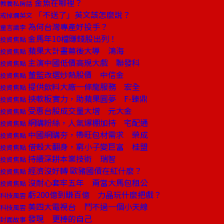
金魚在哪裡？
教養私房話
「不送了」英文該怎麼說？
戒掉爛英文
為何台灣專產好投手？
童言識李
金馬年10檔賺錢股出列！
投資焦點
蘋果大計畫幕後大導 鴻海
投資焦點
主演中國低價高規大戲 聯發科
投資焦點
董監改選炒熱股價 中信金
投資焦點
提供飲料大廠一條龍服務 宏全
投資焦點
挾軟板實力，助蘋果圓夢 F-臻鼎
投資焦點
受惠台股成交量大增 元大金
投資焦點
網購粉絲，人氣爆棚加持 宅配通
投資焦點
中國網購夯，帶旺包材需求 榮成
投資焦點
借殼大翻身，窮小子變巨富 桂盟
投資焦點
持續深耕本業技術 瑞智
投資焦點
經濟沒好轉 歐豬國債在紅什麼？
投資焦點
沒耐心套牢五年 甭當大馬包租公
投資焦點
虧200億到賺百億 力晶玩什麼把戲？
科技風雲
美四大電視台 鬥不過一個小天線
科技風雲
發現 更棒的自己
封面故事