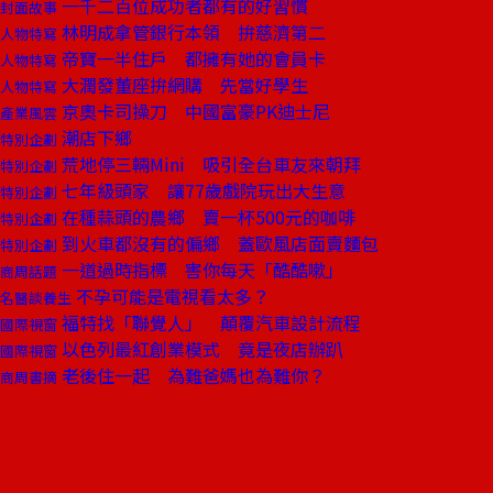
一千二百位成功者都有的好習慣
封面故事
林明成拿管銀行本領 拚慈濟第二
人物特寫
帝寶一半住戶 都擁有她的會員卡
人物特寫
大潤發董座拚網購 先當好學生
人物特寫
京奧卡司操刀 中國富豪PK迪士尼
產業風雲
潮店下鄉
特別企劃
荒地停三輛Mini 吸引全台車友來朝拜
特別企劃
七年級頭家 讓77歲戲院玩出大生意
特別企劃
在種蒜頭的農鄉 賣一杯500元的咖啡
特別企劃
到火車都沒有的偏鄉 蓋歐風店面賣麵包
特別企劃
一道過時指標 害你每天「酷酷嗽」
商周話題
不孕可能是電視看太多？
名醫談養生
福特找「聯覺人」 顛覆汽車設計流程
國際視窗
以色列最紅創業模式 竟是夜店辦趴
國際視窗
老後住一起 為難爸媽也為難你？
商周書摘