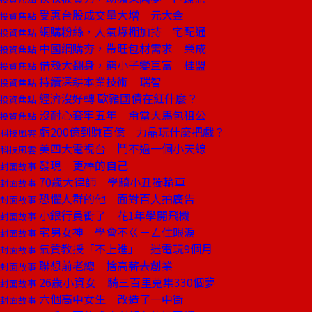
受惠台股成交量大增 元大金
投資焦點
網購粉絲，人氣爆棚加持 宅配通
投資焦點
中國網購夯，帶旺包材需求 榮成
投資焦點
借殼大翻身，窮小子變巨富 桂盟
投資焦點
持續深耕本業技術 瑞智
投資焦點
經濟沒好轉 歐豬國債在紅什麼？
投資焦點
沒耐心套牢五年 甭當大馬包租公
投資焦點
虧200億到賺百億 力晶玩什麼把戲？
科技風雲
美四大電視台 鬥不過一個小天線
科技風雲
發現 更棒的自己
封面故事
70歲大律師 學騎小丑獨輪車
封面故事
恐懼人群的他 面對百人拍廣告
封面故事
小銀行員衝了 花1年學開飛機
封面故事
宅男女神 學會不ㄍㄧㄥ住眼淚
封面故事
氣質教授「不上進」 迷電玩9個月
封面故事
聯想前老總 捨高薪去創業
封面故事
26歲小資女 騎三百里蒐集330個夢
封面故事
六個高中女生 改造了一中街
封面故事