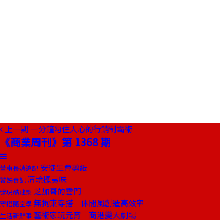
上一期
一分鐘勾住人心的行銷制霸術
《商業周刊》第 1368 期
安徒生會剪紙
董事長嬉遊記
清境擺夷味
饕姊食記
芝加哥的雲門
發現酷建築
無拘束穿搭 休閒風創造高效率
穿搭隨堂學
藝術家玩元宵 商港變大劇場
生活新鮮事