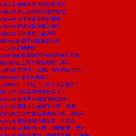
看繪本找回你的想像力
封面故事
史上最暢銷的繪本聖經
封面故事
小孩最愛的奇幻禁書
封面故事
碎紙片做的寓言繪本
封面故事
五大類型心靈良藥
封面故事
讓革命精靈跳出來
總編輯的話
許願儀式
CEO上線
稱讚與認可是領導者的天職
商場自慢塾
上司不准接受同仁拜年
戴店長學堂
史達林「狂熱」為何捲土重來？
大師開講
金魚在哪裡？
教養私房話
「不送了」英文該怎麼說？
戒掉爛英文
為何台灣專產好投手？
童言識李
金馬年10檔賺錢股出列！
投資焦點
蘋果大計畫幕後大導 鴻海
投資焦點
主演中國低價高規大戲 聯發科
投資焦點
董監改選炒熱股價 中信金
投資焦點
提供飲料大廠一條龍服務 宏全
投資焦點
挾軟板實力，助蘋果圓夢 F-臻鼎
投資焦點