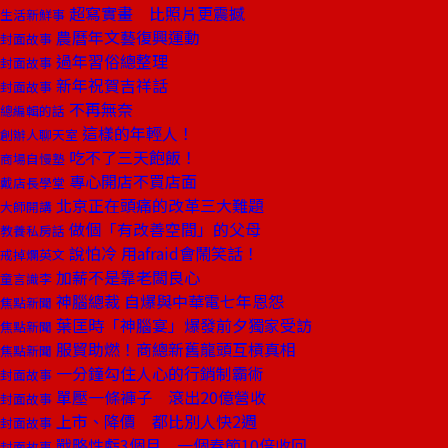
超寫實畫 比照片更震撼
生活新鮮事
農曆年文藝復興運動
封面故事
過年習俗總整理
封面故事
新年祝賀吉祥話
封面故事
不再無奈
總編輯的話
這樣的年輕人！
創辦人聊天室
吃不了三天飽飯！
商場自慢塾
專心開店不買店面
戴店長學堂
北京正在頭痛的改革三大難題
大師開講
做個「有改善空間」的父母
教養私房話
說怕冷 用afraid會鬧笑話！
戒掉爛英文
加薪不是靠老闆良心
童言識李
神腦總裁 自爆與中華電七年恩怨
焦點新聞
葉匡時「神腦宴」爆發前夕獨家受訪
焦點新聞
服貿助燃！商總新舊龍頭互槓真相
焦點新聞
一分鐘勾住人心的行銷制霸術
封面故事
單壓一條褲子 滾出20億營收
封面故事
上市、降價 都比別人快2週
封面故事
戰略性虧3個月 一個春節10倍收回
封面故事