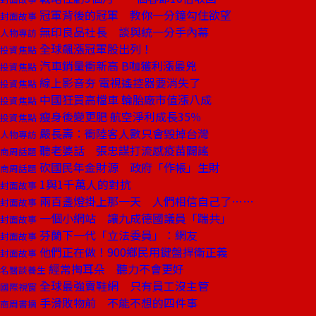
冠軍背後的冠軍 教你一分鐘勾住欲望
封面故事
無印良品社長 談與統一分手內幕
人物專訪
全球飆漲冠軍股出列！
投資焦點
汽車銷量衝新高 B咖獲利漲最兇
投資焦點
線上影音夯 電視遙控器要消失了
投資焦點
中國狂買高檔車 輪胎廠市值漲八成
投資焦點
瘦身後變更肥 航空淨利成長35％
投資焦點
嚴長壽：衝陸客人數只會毀掉台灣
人物專訪
聽老婆話 張忠謀打流感疫苗闢謠
商周話題
砍國民年金財源 政府「作帳」生財
商周話題
1與1千萬人的對抗
封面故事
兩百盞燈掛上那一天 人們相信自己了……
封面故事
一個小網站 讓九成德國議員「踹共」
封面故事
芬蘭下一代「立法委員」：網友
封面故事
他們正在做！900鄉民用鍵盤捍衛正義
封面故事
經常掏耳朵 聽力不會更好
名醫談養生
全球最強賣鞋網 只有員工沒主管
國際視窗
手滑敗物前 不能不想的四件事
商周書摘