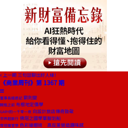
上一期
三句話聊出好人緣!
《商業周刊》第 1367 期
窮則變
董事長嬉遊記
布根地定價學
開瓶之前
向設計旅店傳奇致敬
GARY的一千零一夜
佛塔之國學單腳划船
世界超旅行
色彩搶眼術 高反差營造趣味感
穿搭隨堂學