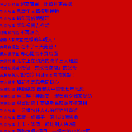
超寫實畫 比照片更震撼
生活新鮮事
農曆年文藝復興運動
封面故事
過年習俗總整理
封面故事
新年祝賀吉祥話
封面故事
不再無奈
總編輯的話
這樣的年輕人！
創辦人聊天室
吃不了三天飽飯！
商場自慢塾
專心開店不買店面
戴店長學堂
北京正在頭痛的改革三大難題
大師開講
做個「有改善空間」的父母
教養私房話
說怕冷 用afraid會鬧笑話！
戒掉爛英文
加薪不是靠老闆良心
童言識李
神腦總裁 自爆與中華電七年恩怨
焦點新聞
葉匡時「神腦宴」爆發前夕獨家受訪
焦點新聞
服貿助燃！商總新舊龍頭互槓真相
焦點新聞
一分鐘勾住人心的行銷制霸術
封面故事
單壓一條褲子 滾出20億營收
封面故事
上市、降價 都比別人快2週
封面故事
戰略性虧3個月 一個春節10倍收回
封面故事