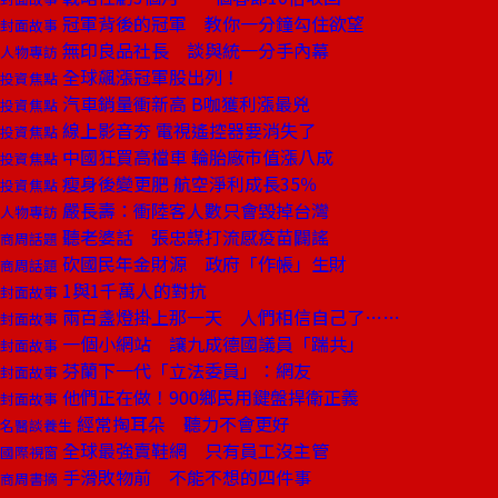
冠軍背後的冠軍 教你一分鐘勾住欲望
封面故事
無印良品社長 談與統一分手內幕
人物專訪
全球飆漲冠軍股出列！
投資焦點
汽車銷量衝新高 B咖獲利漲最兇
投資焦點
線上影音夯 電視遙控器要消失了
投資焦點
中國狂買高檔車 輪胎廠市值漲八成
投資焦點
瘦身後變更肥 航空淨利成長35％
投資焦點
嚴長壽：衝陸客人數只會毀掉台灣
人物專訪
聽老婆話 張忠謀打流感疫苗闢謠
商周話題
砍國民年金財源 政府「作帳」生財
商周話題
1與1千萬人的對抗
封面故事
兩百盞燈掛上那一天 人們相信自己了……
封面故事
一個小網站 讓九成德國議員「踹共」
封面故事
芬蘭下一代「立法委員」：網友
封面故事
他們正在做！900鄉民用鍵盤捍衛正義
封面故事
經常掏耳朵 聽力不會更好
名醫談養生
全球最強賣鞋網 只有員工沒主管
國際視窗
手滑敗物前 不能不想的四件事
商周書摘