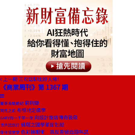
上一期
三句話聊出好人緣!
《商業周刊》第 1367 期
窮則變
董事長嬉遊記
布根地定價學
開瓶之前
向設計旅店傳奇致敬
GARY的一千零一夜
佛塔之國學單腳划船
世界超旅行
色彩搶眼術 高反差營造趣味感
穿搭隨堂學