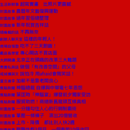
超寫實畫 比照片更震撼
生活新鮮事
農曆年文藝復興運動
封面故事
過年習俗總整理
封面故事
新年祝賀吉祥話
封面故事
不再無奈
總編輯的話
這樣的年輕人！
創辦人聊天室
吃不了三天飽飯！
商場自慢塾
專心開店不買店面
戴店長學堂
北京正在頭痛的改革三大難題
大師開講
做個「有改善空間」的父母
教養私房話
說怕冷 用afraid會鬧笑話！
戒掉爛英文
加薪不是靠老闆良心
童言識李
神腦總裁 自爆與中華電七年恩怨
焦點新聞
葉匡時「神腦宴」爆發前夕獨家受訪
焦點新聞
服貿助燃！商總新舊龍頭互槓真相
焦點新聞
一分鐘勾住人心的行銷制霸術
封面故事
單壓一條褲子 滾出20億營收
封面故事
上市、降價 都比別人快2週
封面故事
戰略性虧3個月 一個春節10倍收回
封面故事