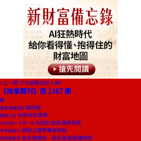
上一期
三句話聊出好人緣!
《商業周刊》第 1367 期
窮則變
董事長嬉遊記
布根地定價學
開瓶之前
向設計旅店傳奇致敬
GARY的一千零一夜
佛塔之國學單腳划船
世界超旅行
色彩搶眼術 高反差營造趣味感
穿搭隨堂學