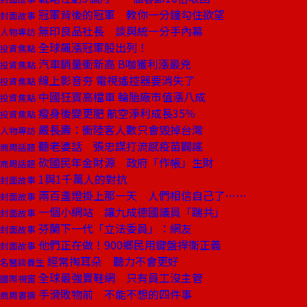
冠軍背後的冠軍 教你一分鐘勾住欲望
封面故事
無印良品社長 談與統一分手內幕
人物專訪
全球飆漲冠軍股出列！
投資焦點
汽車銷量衝新高 B咖獲利漲最兇
投資焦點
線上影音夯 電視遙控器要消失了
投資焦點
中國狂買高檔車 輪胎廠市值漲八成
投資焦點
瘦身後變更肥 航空淨利成長35％
投資焦點
嚴長壽：衝陸客人數只會毀掉台灣
人物專訪
聽老婆話 張忠謀打流感疫苗闢謠
商周話題
砍國民年金財源 政府「作帳」生財
商周話題
1與1千萬人的對抗
封面故事
兩百盞燈掛上那一天 人們相信自己了……
封面故事
一個小網站 讓九成德國議員「踹共」
封面故事
芬蘭下一代「立法委員」：網友
封面故事
他們正在做！900鄉民用鍵盤捍衛正義
封面故事
經常掏耳朵 聽力不會更好
名醫談養生
全球最強賣鞋網 只有員工沒主管
國際視窗
手滑敗物前 不能不想的四件事
商周書摘