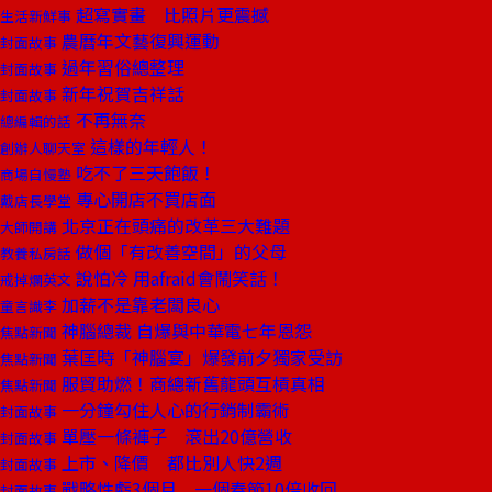
超寫實畫 比照片更震撼
生活新鮮事
農曆年文藝復興運動
封面故事
過年習俗總整理
封面故事
新年祝賀吉祥話
封面故事
不再無奈
總編輯的話
這樣的年輕人！
創辦人聊天室
吃不了三天飽飯！
商場自慢塾
專心開店不買店面
戴店長學堂
北京正在頭痛的改革三大難題
大師開講
做個「有改善空間」的父母
教養私房話
說怕冷 用afraid會鬧笑話！
戒掉爛英文
加薪不是靠老闆良心
童言識李
神腦總裁 自爆與中華電七年恩怨
焦點新聞
葉匡時「神腦宴」爆發前夕獨家受訪
焦點新聞
服貿助燃！商總新舊龍頭互槓真相
焦點新聞
一分鐘勾住人心的行銷制霸術
封面故事
單壓一條褲子 滾出20億營收
封面故事
上市、降價 都比別人快2週
封面故事
戰略性虧3個月 一個春節10倍收回
封面故事