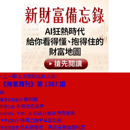
上一期
三句話聊出好人緣!
《商業周刊》第 1367 期
窮則變
董事長嬉遊記
布根地定價學
開瓶之前
向設計旅店傳奇致敬
GARY的一千零一夜
佛塔之國學單腳划船
世界超旅行
色彩搶眼術 高反差營造趣味感
穿搭隨堂學