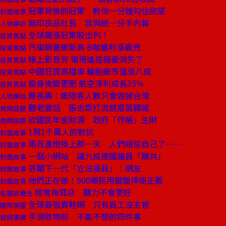
冠軍背後的冠軍 教你一分鐘勾住欲望
封面故事
無印良品社長 談與統一分手內幕
人物專訪
全球飆漲冠軍股出列！
投資焦點
汽車銷量衝新高 B咖獲利漲最兇
投資焦點
線上影音夯 電視遙控器要消失了
投資焦點
中國狂買高檔車 輪胎廠市值漲八成
投資焦點
瘦身後變更肥 航空淨利成長35％
投資焦點
嚴長壽：衝陸客人數只會毀掉台灣
人物專訪
聽老婆話 張忠謀打流感疫苗闢謠
商周話題
砍國民年金財源 政府「作帳」生財
商周話題
1與1千萬人的對抗
封面故事
兩百盞燈掛上那一天 人們相信自己了……
封面故事
一個小網站 讓九成德國議員「踹共」
封面故事
芬蘭下一代「立法委員」：網友
封面故事
他們正在做！900鄉民用鍵盤捍衛正義
封面故事
經常掏耳朵 聽力不會更好
名醫談養生
全球最強賣鞋網 只有員工沒主管
國際視窗
手滑敗物前 不能不想的四件事
商周書摘