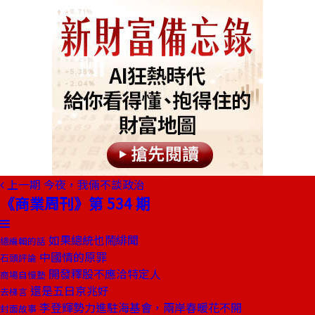
上一期
今夜，我倆不談政治
《商業周刊》第 534 期
如果總統也鬧緋聞
總編輯的話
中國情的原罪
石頭評論
開發釋股不應洽特定人
商場自慢塾
還是五日京兆好
去梯言
李登輝勢力進駐海基會，兩岸春暖花不開
封面故事