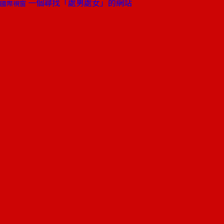
一個尋找「處男處女」的網站
國際視窗