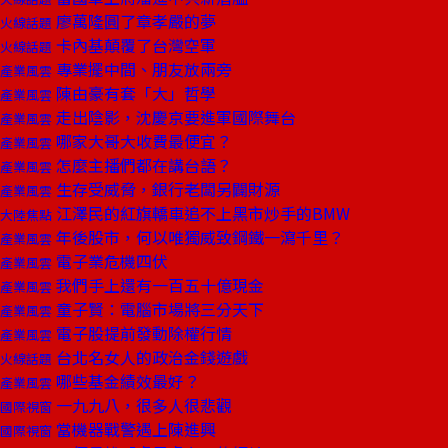
廖萬隆圓了章孝嚴的夢
火線話題
卡內基顛覆了台灣空軍
火線話題
專業擺中間、朋友放兩旁
產業風雲
陳由豪有套「大」哲學
產業風雲
走出陰影，沈慶京要進軍國際舞台
產業風雲
哪家大哥大收費最便宜？
產業風雲
怎麼主播們都在講台語？
產業風雲
生存受威脅，銀行老闆另闢財源
產業風雲
江澤民的紅旗轎車追不上黑市炒手的BMW
大陸焦點
年後股市，何以唯獨威致鋼鐵一瀉千里？
產業風雲
電子業危機四伏
產業風雲
我們手上還有一百五十億現金
產業風雲
童子賢：電腦市場將三分天下
產業風雲
電子股提前發動除權行情
產業風雲
台北名女人的政治金錢遊戲
火線話題
哪些基金績效最好？
產業風雲
一九九八，很多人很悲觀
國際視窗
當機器戰警遇上陳進興
國際視窗