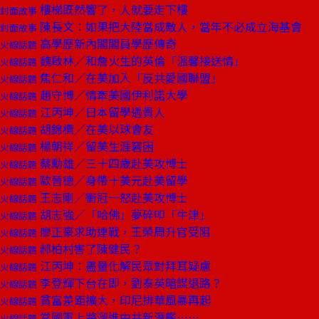
樓梯既然響了，人就要走下樓
封面故事
陳長文：如果把大陸當成敵人，當年不必成立海基會
封面故事
高學歷新內閣閣員學歷傳奇
火線話題
魏啟林／和詹火生的英倫「溫馨接送情」
火線話題
焦仁和／在美加入「反共愛國聯盟」
火線話題
趙守博／情牽美國伊利諾大學
火線話題
江丙坤／日本留學遇貴人
火線話題
胡錦標／在美以球會友
火線話題
楊朝祥／留美生涯窘困
火線話題
蔡勳雄／三十四歲赴美攻博士
火線話題
歐晉德／身帶十美元赴美留學
火線話題
王志剛／衝冠一怒赴美攻博士
火線話題
胡志強／「哈佛」夢碎叩「牛津」
火線話題
廖正豪求助連戰，王榮周升官受阻
火線話題
郝柏村害了陳健民？
火線話題
江丙坤：盡量化解民眾對拜耳疑慮
火線話題
李登輝下台在即，劉泰英暗謀退路？
火線話題
貧富差距擴大，印尼排華風暴再起
火線話題
當國軍上將溜進中共新潛艦……
火線話題