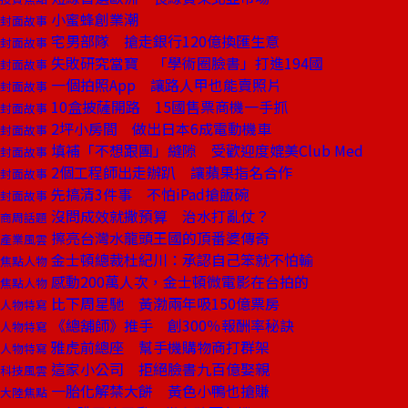
小蜜蜂創業潮
封面故事
宅男部隊 搶走銀行120億換匯生意
封面故事
失敗研究當寶 「學術圈臉書」打進194國
封面故事
一個拍照App 讓路人甲也能賣照片
封面故事
10盒披薩開路 15國售票商機一手抓
封面故事
2坪小房間 做出日本6成電動機車
封面故事
填補「不想跟團」縫隙 受歡迎度媲美Club Med
封面故事
2個工程師出走辦趴 讓蘋果指名合作
封面故事
先搞清3件事 不怕iPad搶飯碗
封面故事
沒問成效就撒預算 治水打亂仗？
商周話題
擦亮台灣水龍頭王國的頂番婆傳奇
產業風雲
金士頓總裁杜紀川：承認自己笨就不怕輸
焦點人物
感動200萬人次，金士頓微電影在台拍的
焦點人物
比下周星馳 黃渤兩年吸150億票房
人物特寫
《總舖師》推手 創300％報酬率秘訣
人物特寫
雅虎前總座 幫手機購物商打群架
人物特寫
這家小公司 拒絕臉書九百億娶親
科技風雲
一胎化解禁大餅 黃色小鴨也搶賺
大陸焦點