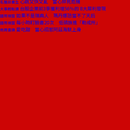
心跳又快又亂 當心猝死危機
名醫談養生
台股企業前3季獲利增56％的 8大犀利發現
大事輕鬆讀
如果不是瑞典人 瑪丹娜恐當不了天后
國際視窗
每小時盯臉書20次 低頭族進「勒戒所」
國際視窗
愛吃甜 當心招惹阿茲海默上身
商周書摘