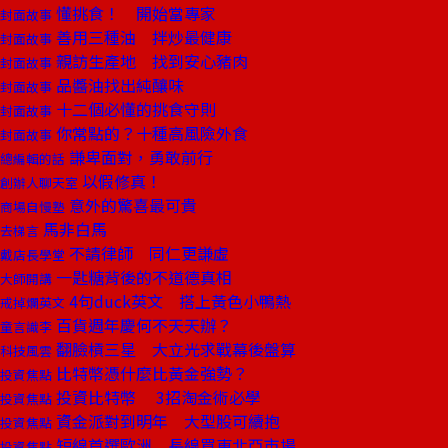
懂挑食！ 開始當專家
封面故事
善用三種油 拌炒最健康
封面故事
親訪生產地 找到安心豬肉
封面故事
品醬油找出純釀味
封面故事
十二個必懂的挑食守則
封面故事
你常點的？十種高風險外食
封面故事
謙卑面對，勇敢前行
總編輯的話
以假修真！
創辦人聊天室
意外的驚喜最可貴
商場自慢塾
馬非白馬
去梯言
不請律師 同仁更謙虛
戴店長學堂
一匙糖背後的不道德真相
大師開講
4句duck英文 搭上黃色小鴨熱
戒掉爛英文
百貨週年慶何不天天辦？
童言識李
翻臉槓三星 大立光求戰幕後盤算
科技風雲
比特幣憑什麼比黃金強勢？
投資焦點
投資比特幣 3招淘金術必學
投資焦點
資金派對到明年 大型股可續抱
投資焦點
短線首選歐洲 長線買東北亞市場
投資焦點