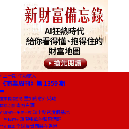
上一期
牛奶駭人
《商業周刊》第 1359 期
里加的意外災難
董事長嬉遊記
南方白酒
開瓶之前
瑞士秘密度假基地
GARY的一千零一夜
無限暢飲的蘋果酒莊
世界超旅行
全球最貴西裝在香港
特別報導