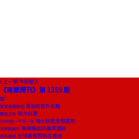
上一期
牛奶駭人
《商業周刊》第 1359 期
里加的意外災難
董事長嬉遊記
南方白酒
開瓶之前
瑞士秘密度假基地
GARY的一千零一夜
無限暢飲的蘋果酒莊
世界超旅行
全球最貴西裝在香港
特別報導