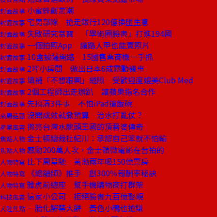
小蜜蜂創業潮
封面故事
宅男部隊 搶走銀行120億換匯生意
封面故事
失敗研究當寶 「學術圈臉書」打進194國
封面故事
一個拍照App 讓路人甲也能賣照片
封面故事
10盒披薩開路 15國售票商機一手抓
封面故事
2坪小房間 做出日本6成電動機車
封面故事
填補「不想跟團」縫隙 受歡迎度媲美Club Med
封面故事
2個工程師出走辦趴 讓蘋果指名合作
封面故事
先搞清3件事 不怕iPad搶飯碗
封面故事
沒問成效就撒預算 治水打亂仗？
商周話題
擦亮台灣水龍頭王國的頂番婆傳奇
產業風雲
金士頓總裁杜紀川：承認自己笨就不怕輸
焦點人物
感動200萬人次，金士頓微電影在台拍的
焦點人物
比下周星馳 黃渤兩年吸150億票房
人物特寫
《總舖師》推手 創300％報酬率秘訣
人物特寫
雅虎前總座 幫手機購物商打群架
人物特寫
這家小公司 拒絕臉書九百億娶親
科技風雲
一胎化解禁大餅 黃色小鴨也搶賺
大陸焦點