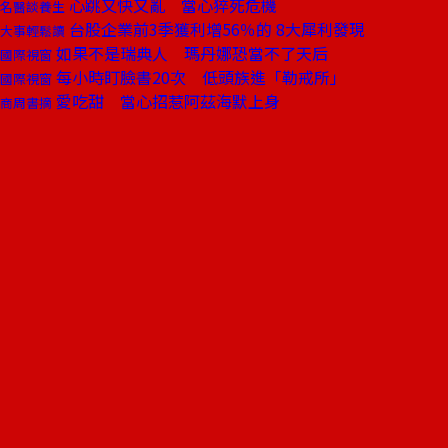
心跳又快又亂 當心猝死危機
名醫談養生
台股企業前3季獲利增56％的 8大犀利發現
大事輕鬆讀
如果不是瑞典人 瑪丹娜恐當不了天后
國際視窗
每小時盯臉書20次 低頭族進「勒戒所」
國際視窗
愛吃甜 當心招惹阿茲海默上身
商周書摘