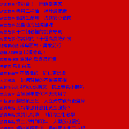
懂挑食！ 開始當專家
封面故事
善用三種油 拌炒最健康
封面故事
親訪生產地 找到安心豬肉
封面故事
品醬油找出純釀味
封面故事
十二個必懂的挑食守則
封面故事
你常點的？十種高風險外食
封面故事
謙卑面對，勇敢前行
總編輯的話
以假修真！
創辦人聊天室
意外的驚喜最可貴
商場自慢塾
馬非白馬
去梯言
不請律師 同仁更謙虛
戴店長學堂
一匙糖背後的不道德真相
大師開講
4句duck英文 搭上黃色小鴨熱
戒掉爛英文
百貨週年慶何不天天辦？
童言識李
翻臉槓三星 大立光求戰幕後盤算
科技風雲
比特幣憑什麼比黃金強勢？
投資焦點
投資比特幣 3招淘金術必學
投資焦點
資金派對到明年 大型股可續抱
投資焦點
短線首選歐洲 長線買東北亞市場
投資焦點