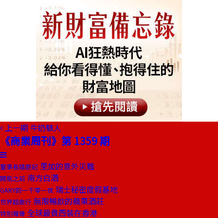
上一期
牛奶駭人
《商業周刊》第 1359 期
里加的意外災難
董事長嬉遊記
南方白酒
開瓶之前
瑞士秘密度假基地
GARY的一千零一夜
無限暢飲的蘋果酒莊
世界超旅行
全球最貴西裝在香港
特別報導