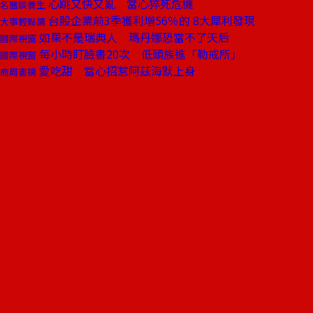
心跳又快又亂 當心猝死危機
名醫談養生
台股企業前3季獲利增56％的 8大犀利發現
大事輕鬆讀
如果不是瑞典人 瑪丹娜恐當不了天后
國際視窗
每小時盯臉書20次 低頭族進「勒戒所」
國際視窗
愛吃甜 當心招惹阿茲海默上身
商周書摘