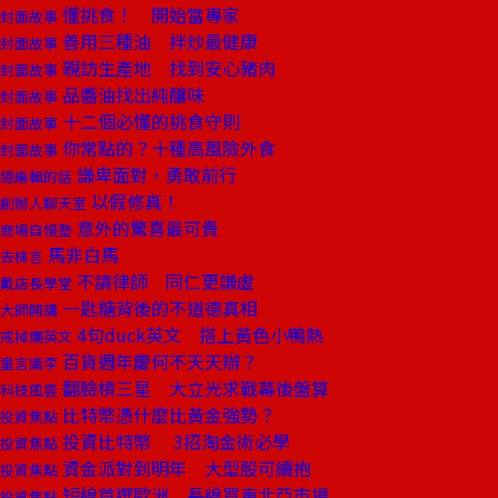
懂挑食！ 開始當專家
封面故事
善用三種油 拌炒最健康
封面故事
親訪生產地 找到安心豬肉
封面故事
品醬油找出純釀味
封面故事
十二個必懂的挑食守則
封面故事
你常點的？十種高風險外食
封面故事
謙卑面對，勇敢前行
總編輯的話
以假修真！
創辦人聊天室
意外的驚喜最可貴
商場自慢塾
馬非白馬
去梯言
不請律師 同仁更謙虛
戴店長學堂
一匙糖背後的不道德真相
大師開講
4句duck英文 搭上黃色小鴨熱
戒掉爛英文
百貨週年慶何不天天辦？
童言識李
翻臉槓三星 大立光求戰幕後盤算
科技風雲
比特幣憑什麼比黃金強勢？
投資焦點
投資比特幣 3招淘金術必學
投資焦點
資金派對到明年 大型股可續抱
投資焦點
短線首選歐洲 長線買東北亞市場
投資焦點