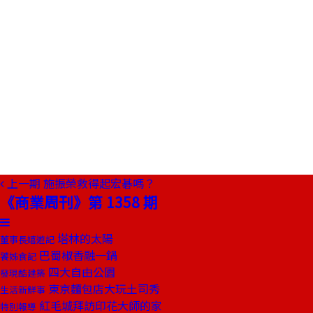
上一期
施振榮救得起宏碁嗎？
《商業周刊》第 1358 期
塔林的太陽
董事長嬉遊記
巴蜀椒香融一鍋
饕姊食記
四大自由公園
發現酷建築
東京麵包店大玩土司秀
生活新鮮事
紅毛城拜訪印花大師的家
特別報導