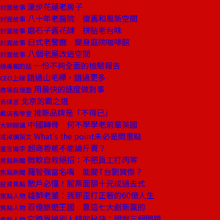
漫步花蓮老房子
封面故事
八十年老醫院 復舊和風新空間
封面故事
磨石子舊花磚 拼貼老台味
封面故事
日式老警廳 變身庭院咖啡館
封面故事
八個老屋改造空間
封面故事
一份不夠全面的檢驗報告
總編輯的話
錯過山毛櫸，錯過更多
CEO上線
用最快的速度做對事
商場自慢塾
北京的霸之道
去梯言
推新品牌是「不得已」
戴店長學堂
中國轉骨 何不學學老前輩英國
大師開講
What's the point未必是問重點
戒掉爛英文
超商香蕉不能論斤賣？
童言識李
微軟自救絕招：不把員工打丙等
焦點新聞
羅智強當名嘴 能變T台劉寶傑？
焦點新聞
散戶必懂！股票面額十元成過去式
投資焦點
雄獅老董：我那歪打正著的60億人生
焦點人物
百億旅遊王國 靠這七大創新贏的
焦點人物
它跨界搶別人錢的秘訣：問對三個問題
焦點人物