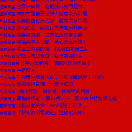
它靠一條線 吃遍股市熱門題材
產業風雲
樂扣中國稱王秘訣：當香奈兒鄰居
產業風雲
太陽能空有三利多 股票漲多別買
科技風雲
接班底定 蔡力行靠綠能另尋舞台
科技風雲
抄襲做到透 它市值跟臉書比美
科技風雲
董娘菜單大公開 黑心食品閃邊！
商周話題
翠玉白菜賺的錢 1.8億白被員工A
商周話題
紀錄片教父告白：我是帶罪的人
人物特寫
洋芋片配奶茶 壞膽固醇甩不掉？
名醫談養生
牛奶駭人
封面故事
三代養牛酪農告白：生乳收購過程，很黑！
封面故事
民間掀拒買潮 大廠也低頭
封面故事
1塊小豆乾 就能抵一杯鮮奶的鈣質
封面故事
學指紋鑑定、 脫口秀…… 最炫高中特色課出爐
教育線上
吃膩老梗美食？IBM電腦上新菜
國際視窗
「薪水依公司規定」這樣說大NG
商周書摘