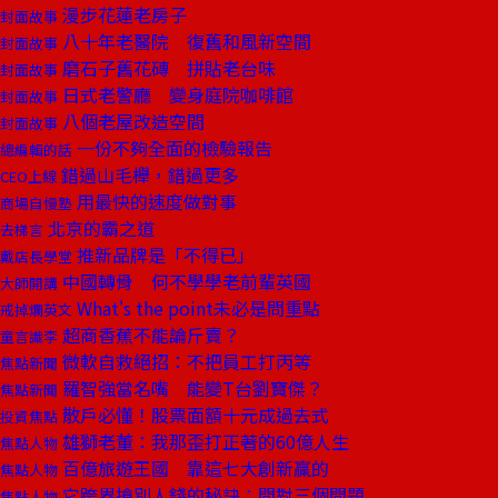
漫步花蓮老房子
封面故事
八十年老醫院 復舊和風新空間
封面故事
磨石子舊花磚 拼貼老台味
封面故事
日式老警廳 變身庭院咖啡館
封面故事
八個老屋改造空間
封面故事
一份不夠全面的檢驗報告
總編輯的話
錯過山毛櫸，錯過更多
CEO上線
用最快的速度做對事
商場自慢塾
北京的霸之道
去梯言
推新品牌是「不得已」
戴店長學堂
中國轉骨 何不學學老前輩英國
大師開講
What's the point未必是問重點
戒掉爛英文
超商香蕉不能論斤賣？
童言識李
微軟自救絕招：不把員工打丙等
焦點新聞
羅智強當名嘴 能變T台劉寶傑？
焦點新聞
散戶必懂！股票面額十元成過去式
投資焦點
雄獅老董：我那歪打正著的60億人生
焦點人物
百億旅遊王國 靠這七大創新贏的
焦點人物
它跨界搶別人錢的秘訣：問對三個問題
焦點人物