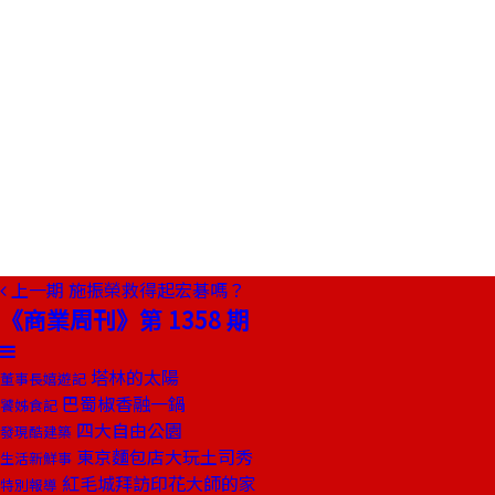
上一期
施振榮救得起宏碁嗎？
《商業周刊》第 1358 期
塔林的太陽
董事長嬉遊記
巴蜀椒香融一鍋
饕姊食記
四大自由公園
發現酷建築
東京麵包店大玩土司秀
生活新鮮事
紅毛城拜訪印花大師的家
特別報導