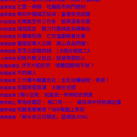
它靠一條線 吃遍股市熱門題材
產業風雲
樂扣中國稱王秘訣：當香奈兒鄰居
產業風雲
太陽能空有三利多 股票漲多別買
科技風雲
接班底定 蔡力行靠綠能另尋舞台
科技風雲
抄襲做到透 它市值跟臉書比美
科技風雲
董娘菜單大公開 黑心食品閃邊！
商周話題
翠玉白菜賺的錢 1.8億白被員工A
商周話題
紀錄片教父告白：我是帶罪的人
人物特寫
洋芋片配奶茶 壞膽固醇甩不掉？
名醫談養生
牛奶駭人
封面故事
三代養牛酪農告白：生乳收購過程，很黑！
封面故事
民間掀拒買潮 大廠也低頭
封面故事
1塊小豆乾 就能抵一杯鮮奶的鈣質
封面故事
學指紋鑑定、 脫口秀…… 最炫高中特色課出爐
教育線上
吃膩老梗美食？IBM電腦上新菜
國際視窗
「薪水依公司規定」這樣說大NG
商周書摘