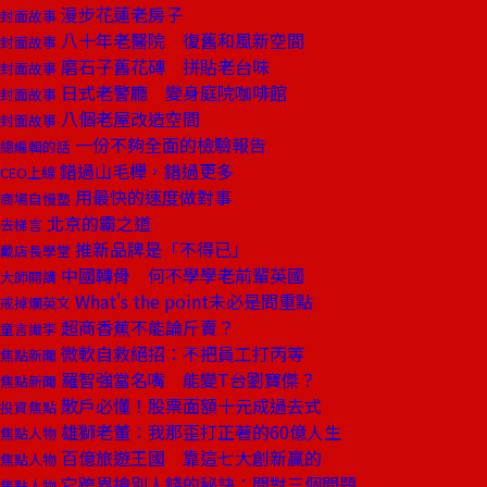
漫步花蓮老房子
封面故事
八十年老醫院 復舊和風新空間
封面故事
磨石子舊花磚 拼貼老台味
封面故事
日式老警廳 變身庭院咖啡館
封面故事
八個老屋改造空間
封面故事
一份不夠全面的檢驗報告
總編輯的話
錯過山毛櫸，錯過更多
CEO上線
用最快的速度做對事
商場自慢塾
北京的霸之道
去梯言
推新品牌是「不得已」
戴店長學堂
中國轉骨 何不學學老前輩英國
大師開講
What's the point未必是問重點
戒掉爛英文
超商香蕉不能論斤賣？
童言識李
微軟自救絕招：不把員工打丙等
焦點新聞
羅智強當名嘴 能變T台劉寶傑？
焦點新聞
散戶必懂！股票面額十元成過去式
投資焦點
雄獅老董：我那歪打正著的60億人生
焦點人物
百億旅遊王國 靠這七大創新贏的
焦點人物
它跨界搶別人錢的秘訣：問對三個問題
焦點人物