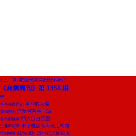
上一期
施振榮救得起宏碁嗎？
《商業周刊》第 1358 期
塔林的太陽
董事長嬉遊記
巴蜀椒香融一鍋
饕姊食記
四大自由公園
發現酷建築
東京麵包店大玩土司秀
生活新鮮事
紅毛城拜訪印花大師的家
特別報導