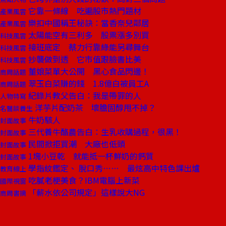
它靠一條線 吃遍股市熱門題材
產業風雲
樂扣中國稱王秘訣：當香奈兒鄰居
產業風雲
太陽能空有三利多 股票漲多別買
科技風雲
接班底定 蔡力行靠綠能另尋舞台
科技風雲
抄襲做到透 它市值跟臉書比美
科技風雲
董娘菜單大公開 黑心食品閃邊！
商周話題
翠玉白菜賺的錢 1.8億白被員工A
商周話題
紀錄片教父告白：我是帶罪的人
人物特寫
洋芋片配奶茶 壞膽固醇甩不掉？
名醫談養生
牛奶駭人
封面故事
三代養牛酪農告白：生乳收購過程，很黑！
封面故事
民間掀拒買潮 大廠也低頭
封面故事
1塊小豆乾 就能抵一杯鮮奶的鈣質
封面故事
學指紋鑑定、 脫口秀…… 最炫高中特色課出爐
教育線上
吃膩老梗美食？IBM電腦上新菜
國際視窗
「薪水依公司規定」這樣說大NG
商周書摘