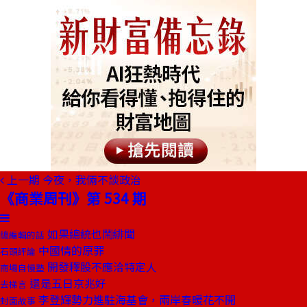
上一期
今夜，我倆不談政治
《商業周刊》第 534 期
如果總統也鬧緋聞
總編輯的話
中國情的原罪
石頭評論
開發釋股不應洽特定人
商場自慢塾
還是五日京兆好
去梯言
李登輝勢力進駐海基會，兩岸春暖花不開
封面故事