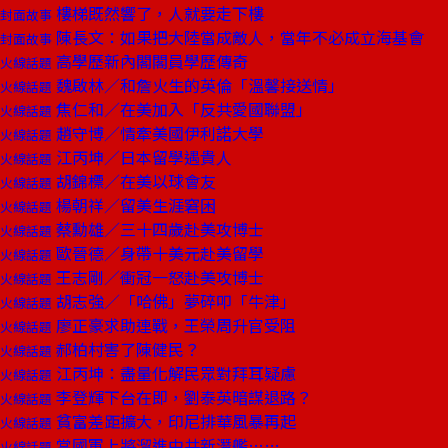
樓梯既然響了，人就要走下樓
封面故事
陳長文：如果把大陸當成敵人，當年不必成立海基會
封面故事
高學歷新內閣閣員學歷傳奇
火線話題
魏啟林／和詹火生的英倫「溫馨接送情」
火線話題
焦仁和／在美加入「反共愛國聯盟」
火線話題
趙守博／情牽美國伊利諾大學
火線話題
江丙坤／日本留學遇貴人
火線話題
胡錦標／在美以球會友
火線話題
楊朝祥／留美生涯窘困
火線話題
蔡勳雄／三十四歲赴美攻博士
火線話題
歐晉德／身帶十美元赴美留學
火線話題
王志剛／衝冠一怒赴美攻博士
火線話題
胡志強／「哈佛」夢碎叩「牛津」
火線話題
廖正豪求助連戰，王榮周升官受阻
火線話題
郝柏村害了陳健民？
火線話題
江丙坤：盡量化解民眾對拜耳疑慮
火線話題
李登輝下台在即，劉泰英暗謀退路？
火線話題
貧富差距擴大，印尼排華風暴再起
火線話題
當國軍上將溜進中共新潛艦……
火線話題