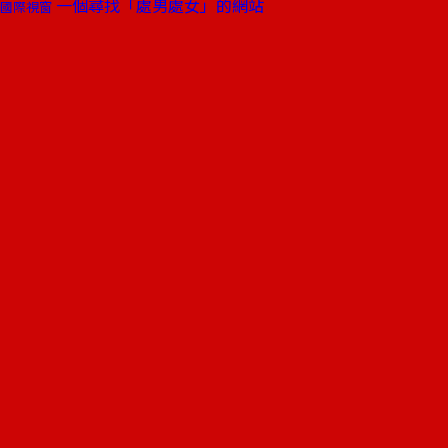
一個尋找「處男處女」的網站
國際視窗