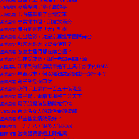
廖萬隆圓了章孝嚴的夢
火線話題
卡內基顛覆了台灣空軍
火線話題
專業擺中間、朋友放兩旁
產業風雲
陳由豪有套「大」哲學
產業風雲
走出陰影，沈慶京要進軍國際舞台
產業風雲
哪家大哥大收費最便宜？
產業風雲
怎麼主播們都在講台語？
產業風雲
生存受威脅，銀行老闆另闢財源
產業風雲
江澤民的紅旗轎車追不上黑市炒手的BMW
大陸焦點
年後股市，何以唯獨威致鋼鐵一瀉千里？
產業風雲
電子業危機四伏
產業風雲
我們手上還有一百五十億現金
產業風雲
童子賢：電腦市場將三分天下
產業風雲
電子股提前發動除權行情
產業風雲
台北名女人的政治金錢遊戲
火線話題
哪些基金績效最好？
產業風雲
一九九八，很多人很悲觀
國際視窗
當機器戰警遇上陳進興
國際視窗