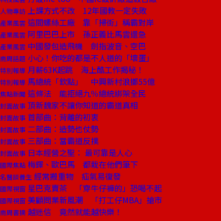
上課方式不改 12年國教一定失敗
人物專訪
這間螺絲工廠 靠「掃街」稱霸對岸
產業風雲
阿里巴巴上市 孫正義比馬雲還急
產業風雲
中國發包造飛機 劍指波音、空巴
產業風雲
小心！你吃的都是不人道的「壞蛋」
商周話題
月薪63K起跳 海上酷工作揭秘！
特別報導
馬總統「欽點」 中興新村浪擲55億
特別報導
這條法 能拒絕九％總統綁架全民
焦點新聞
頂新魏家不讓你知道的霸道真相
封面故事
首部曲：背離的初衷
封面故事
二部曲：造勢也仗勢
封面故事
三部曲：當霸道反撲
封面故事
日本經營之聖： 最可靠是人心
封面故事
梅鐸、歐巴馬 都栽在他們筆下
國際焦點
經常搬重物 疝氣易復發
名醫談養生
星巴克賣茶 「穿牛仔褲的」恐喝不起
國際視窗
美顧問業新風潮 「打工仔MBA」搶市
國際視窗
越迷信 竟然就能越快樂！
商周書摘