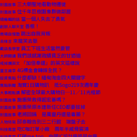
三大朝聖地看動物遷徙
封面故事
住千年巨樹跟象群做鄰居
封面故事
當一個人失去了勇氣
總編輯的話
善根！
創辦人聊天室
跳出自我背叛
商場自慢塾
來龍笑去脈
去梯言
員工下班生活當然要管
戴店長學堂
我們該感謝政績貧乏的甘迺迪
大師開講
「加倍奉還」的英文這樣說
戒掉爛英文
4G標金會轉嫁全民？
童言識李
什麼都缺！緬甸淘金四大關鍵字
投資焦點
淘寶1日購物趴 抵Sogo219次週年慶
焦點新聞
解密全球最大購物日─11／11光棍節
大事輕鬆讀
施振榮救得起宏碁嗎？
封面故事
施振榮原本連新任CEO都要拔掉
封面故事
老將回鍋 是萬靈丹還是毒藥？
封面故事
邱泰翰告別三二行館 端盤子去
人物特寫
吃C咖訂單小廠 兩年半威脅宸鴻
科技風雲
打破me too 中國IC設計廠追殺台廠
科技風雲