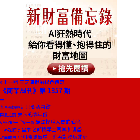
上一期
三芝海邊的銀色傳奇
《商業周刊》第 1357 期
只要我喜歡
董事長嬉遊記
美味的壞年份
開瓶之前
無法擺脫人間的仙境
GARY的一千零一夜
皇家之都找尋土耳其咖啡香
世界超旅行
小飛機熱氣球 追著動物玩非洲
封面故事