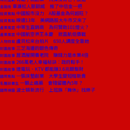
辜濂松人脈餘威 推了中信金一把
金融街
中國股市沒力 A股基金為何超旺？
投資焦點
暌違13年 美網路股大牛市又來了
投資焦點
中等生直銷商 為何贊助101煙火？
產業風雲
中國航空界王永慶 掀直航低價戰
產業風雲
盧貝松來台拍片 650人調度全靠她
人物特寫
三芝海邊的銀色傳奇
封面故事
居酒屋開養老院 賺錢力是本業4倍
封面故事
266萬老人幸福秘訣：政府鬆手！
封面故事
連電玩、KTV 都能賺3.6兆銀髮財
封面故事
一張床墊創業 大學生變短租新貴
國際焦點
一顆止痛藥 會殘留體內5年？
名醫談養生
波士頓新流行 上班族「舞休」找樂子
國際視窗