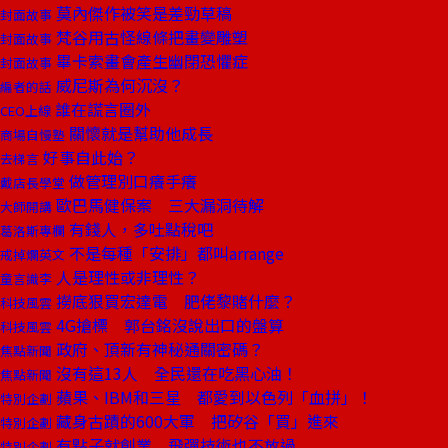
莫內傑作被笑是差勁草稿
封面故事
梵谷用古怪線條把畫變雕塑
封面故事
畢卡索畫會產生幽閉恐懼症
封面故事
威尼斯為何沉沒？
編者的話
誰在謊言圈外
CEO上線
關懷就是幫助他成長
商場自慢塾
好事自此始？
去梯言
做管理別口癢手癢
戴店長學堂
歐巴馬健保案 三大漏洞待解
大師開講
有錢人，多吐點稅吧
葛洛斯專欄
不是每種「安排」都叫arrange
戒掉爛英文
人是理性或非理性？
童言識李
撈底狠買宏達電 肥佬黎賭什麼？
科技風雲
4G搶標 郭台銘沒說出口的盤算
科技風雲
政府、頂新有神秘通關密碼？
焦點新聞
沒有這13人 全民還在吃黑心油！
焦點新聞
蘋果、IBM和三星 都愛到以色列「血拼」！
特別企劃
藏身古蹟的600大軍 把矽谷「買」進來
特別企劃
有點子就創業 飛彈技術也不放過
特別企劃