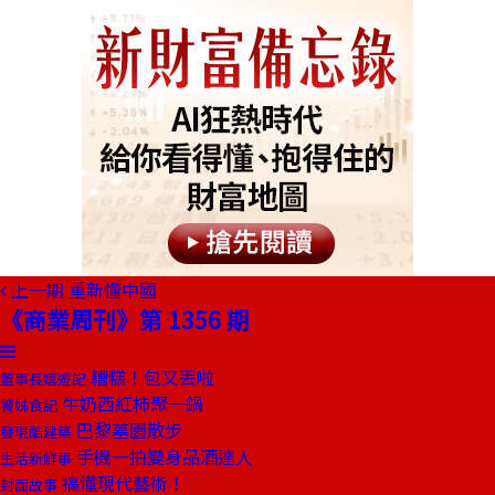
上一期
重新懂中國
《商業周刊》第 1356 期
糟糕！包又丟啦
董事長嬉遊記
牛奶西紅柿聚一鍋
饕姊食記
巴黎墓園散步
發現酷建築
手機一拍變身品酒達人
生活新鮮事
搞懂現代藝術！
封面故事