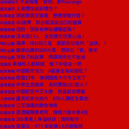
不是每種「安排」都叫arrange
戒掉爛英文
人是理性或非理性？
童言識李
撈底狠買宏達電 肥佬黎賭什麼？
科技風雲
4G搶標 郭台銘沒說出口的盤算
科技風雲
政府、頂新有神秘通關密碼？
焦點新聞
沒有這13人 全民還在吃黑心油！
焦點新聞
蘋果、IBM和三星 都愛到以色列「血拼」！
特別企劃
藏身古蹟的600大軍 把矽谷「買」進來
特別企劃
有點子就創業 飛彈技術也不放過
特別企劃
辜濂松人脈餘威 推了中信金一把
金融街
中國股市沒力 A股基金為何超旺？
投資焦點
暌違13年 美網路股大牛市又來了
投資焦點
中等生直銷商 為何贊助101煙火？
產業風雲
中國航空界王永慶 掀直航低價戰
產業風雲
盧貝松來台拍片 650人調度全靠她
人物特寫
三芝海邊的銀色傳奇
封面故事
居酒屋開養老院 賺錢力是本業4倍
封面故事
266萬老人幸福秘訣：政府鬆手！
封面故事
連電玩、KTV 都能賺3.6兆銀髮財
封面故事