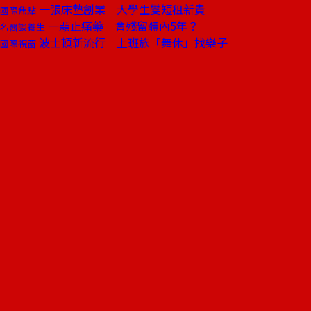
一張床墊創業 大學生變短租新貴
國際焦點
一顆止痛藥 會殘留體內5年？
名醫談養生
波士頓新流行 上班族「舞休」找樂子
國際視窗