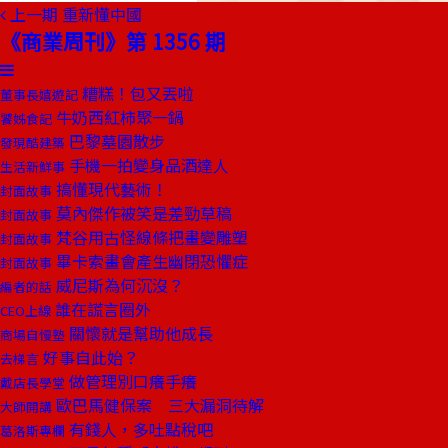
上一期
重新懂中國
《商業周刊》第 1356 期
糟糕！包又丟啦
董事長嬉遊記
牛奶西紅柿聚一鍋
饕姊食記
巴黎墓園散步
發現酷建築
手機一拍變身品酒達人
生活新鮮事
搞懂現代藝術！
封面故事
莫內傑作被笑是差勁草稿
封面故事
梵谷用古怪線條把畫變雕塑
封面故事
畢卡索畫會產生幽閉恐懼症
封面故事
威尼斯為何沉沒？
編者的話
誰在謊言圈外
CEO上線
關懷就是幫助他成長
商場自慢塾
好事自此始？
去梯言
做管理別口癢手癢
戴店長學堂
歐巴馬健保案 三大漏洞待解
大師開講
有錢人，多吐點稅吧
葛洛斯專欄