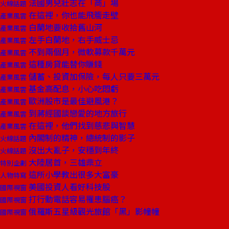
法國男兒壯志在「商」場
火線話題
在這裡，你也能飛簷走壁
產業風雲
白蘭地要收拾舊山河
產業風雲
左手白蘭地，右手威士忌
產業風雲
不到兩個月，微軟募款千萬元
產業風雲
這種房貸能替你賺錢
產業風雲
儲蓄、投資加保險，每人只要三萬元
產業風雲
基金高配息，小心吃悶虧
產業風雲
歐洲股市是最佳避風港？
產業風雲
到蔣經國談戀愛的地方旅行
產業風雲
在這裡，他們找到慈悲與智慧
產業風雲
內閣制的精神，總統制的影子
火線話題
沒出大亂子，安穩到年終
火線話題
大陸居首，三雄鼎立
特別企劃
這所小學教出很多大富豪
人物特寫
美國投資人看好科技股
國際視窗
打行動電話容易罹患腦癌？
國際視窗
俄羅斯五星級觀光旅館「黑」影幢幢
國際視窗