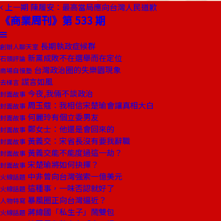
上一期
陳履安：最高當局應向台灣人民道歉
《商業周刊》第 533 期
長期執政症候群
創辦人聊天室
新黨成敗不在選舉而在定位
石頭評論
台灣政治圈的失樂園現象
商場自慢塾
謊言如風
去梯言
今夜,我倆不談政治
封面故事
周玉蔻：我相信宋楚瑜會讓真相大白
封面故事
何麗玲有個立委男友
封面故事
鄭女士：他還是會回來的
封面故事
黃義交：宋省長沒有要我辭職
封面故事
黃義交能不能度過這一劫？
封面故事
宋楚瑜將如何抉擇？
封面故事
中非曾向台灣強索一億美元
火線話題
這種事，一味否認就好了
火線話題
暴風圈正向台灣逼近？
人物特寫
蔣緯國「私生子」鬧雙包
火線話題