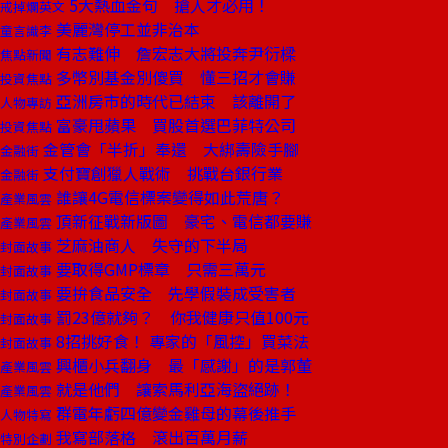
5大熱血金句 搶人才必用！
戒掉爛英文
美麗灣停工並非治本
童言識李
有志難伸 詹宏志大將投奔尹衍樑
焦點新聞
多幣別基金別傻買 懂三招才會賺
投資焦點
亞洲房市的時代已結束 該離開了
人物專訪
富豪甩蘋果 買股首選巴菲特公司
投資焦點
金管會「半折」奉還 大綁壽險手腳
金融街
支付寶創獵人戰術 挑戰台銀行業
金融街
誰讓4G電信標案變得如此荒唐？
產業風雲
頂新征戰新版圖 豪宅、電信都要賺
產業風雲
芝麻油商人 失守的下半局
封面故事
要取得GMP標章 只需三萬元
封面故事
要拚食品安全 先學假裝成受害者
封面故事
罰23億就夠？ 你我健康只值100元
封面故事
8招挑好食！ 專家的「風控」買菜法
封面故事
興櫃小兵翻身 最「感謝」的是郭董
產業風雲
就是他們 讓索馬利亞海盜絕跡！
產業風雲
群電年虧四億變金雞母的幕後推手
人物特寫
我寫部落格 滾出百萬月薪
特別企劃