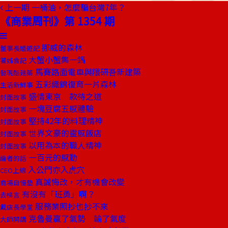
上一期
一桶油，怎麼騙台灣7年？
《商業周刊》第 1354 期
挪威的森林
董事長嬉遊記
大蟹小蟹集一鍋
饕姊食記
馬賽路面電車與隈研吾新建築
發現酷建築
五彩織錦復育一片森林
生活新鮮事
盛情東京 款待之道
封面故事
一塊豆腐五感體驗
封面故事
堅持42年的料理精神
封面故事
世界文豪的靈感飯店
封面故事
以用為本的職人精神
封面故事
一百元的感動
編者的話
入公門亦入虎穴
CEO上線
真誠悔改，才有機會改變
商場自慢塾
有沒有「班勇」啊？
去梯言
服務業照抄也抄不來
戴店長學堂
克魯曼贏了氣勢 輸了氣度
大師開講