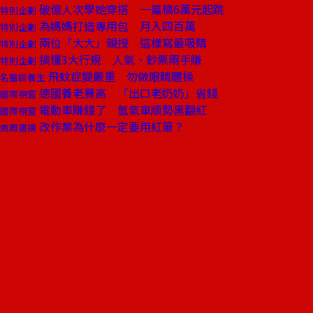
破億人次學她穿搭 一篇稿6萬元起跳
特別企劃
為媽媽打造專用包 月入四百萬
特別企劃
兩位「大大」親授 這樣寫最吸睛
特別企劃
搞懂3大行規 人氣、鈔票兩手賺
特別企劃
飛蚊症變嚴重 勿做眼睛體操
名醫談養生
德國養老費高 「出口老奶奶」省錢
國際視窗
電動車賺錢了 氫氣車順勢黑翻紅
國際視窗
改作業為什麼一定要用紅筆？
商周書摘