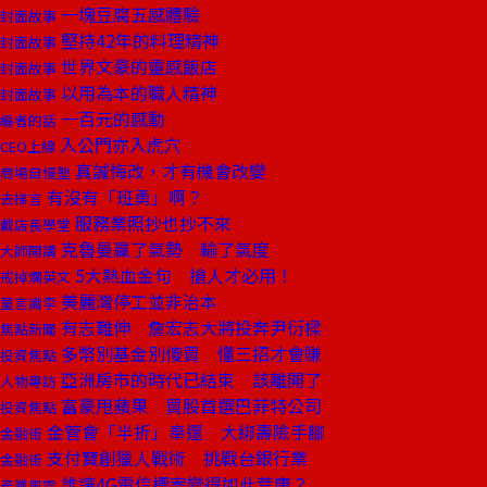
一塊豆腐五感體驗
封面故事
堅持42年的料理精神
封面故事
世界文豪的靈感飯店
封面故事
以用為本的職人精神
封面故事
一百元的感動
編者的話
入公門亦入虎穴
CEO上線
真誠悔改，才有機會改變
商場自慢塾
有沒有「班勇」啊？
去梯言
服務業照抄也抄不來
戴店長學堂
克魯曼贏了氣勢 輸了氣度
大師開講
5大熱血金句 搶人才必用！
戒掉爛英文
美麗灣停工並非治本
童言識李
有志難伸 詹宏志大將投奔尹衍樑
焦點新聞
多幣別基金別傻買 懂三招才會賺
投資焦點
亞洲房市的時代已結束 該離開了
人物專訪
富豪甩蘋果 買股首選巴菲特公司
投資焦點
金管會「半折」奉還 大綁壽險手腳
金融街
支付寶創獵人戰術 挑戰台銀行業
金融街
誰讓4G電信標案變得如此荒唐？
產業風雲