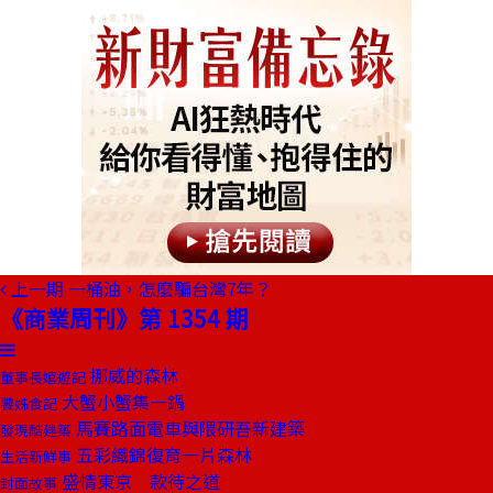
上一期
一桶油，怎麼騙台灣7年？
《商業周刊》第 1354 期
挪威的森林
董事長嬉遊記
大蟹小蟹集一鍋
饕姊食記
馬賽路面電車與隈研吾新建築
發現酷建築
五彩織錦復育一片森林
生活新鮮事
盛情東京 款待之道
封面故事