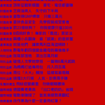
頂新征戰新版圖 豪宅、電信都要賺
產業風雲
芝麻油商人 失守的下半局
封面故事
要取得GMP標章 只需三萬元
封面故事
要拚食品安全 先學假裝成受害者
封面故事
罰23億就夠？ 你我健康只值100元
封面故事
8招挑好食！ 專家的「風控」買菜法
封面故事
興櫃小兵翻身 最「感謝」的是郭董
產業風雲
就是他們 讓索馬利亞海盜絕跡！
產業風雲
群電年虧四億變金雞母的幕後推手
人物特寫
我寫部落格 滾出百萬月薪
特別企劃
破億人次學她穿搭 一篇稿6萬元起跳
特別企劃
為媽媽打造專用包 月入四百萬
特別企劃
兩位「大大」親授 這樣寫最吸睛
特別企劃
搞懂3大行規 人氣、鈔票兩手賺
特別企劃
飛蚊症變嚴重 勿做眼睛體操
名醫談養生
德國養老費高 「出口老奶奶」省錢
國際視窗
電動車賺錢了 氫氣車順勢黑翻紅
國際視窗
改作業為什麼一定要用紅筆？
商周書摘