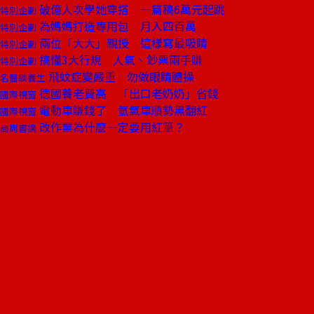
破億人次學她穿搭 一篇稿6萬元起跳
特別企劃
為媽媽打造專用包 月入四百萬
特別企劃
兩位「大大」親授 這樣寫最吸睛
特別企劃
搞懂3大行規 人氣、鈔票兩手賺
特別企劃
飛蚊症變嚴重 勿做眼睛體操
名醫談養生
德國養老費高 「出口老奶奶」省錢
國際視窗
電動車賺錢了 氫氣車順勢黑翻紅
國際視窗
改作業為什麼一定要用紅筆？
商周書摘