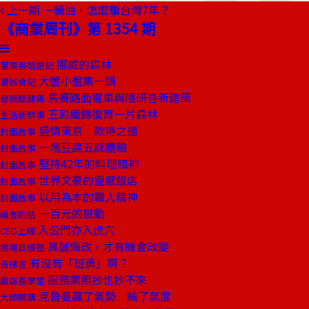
上一期
一桶油，怎麼騙台灣7年？
《商業周刊》第 1354 期
挪威的森林
董事長嬉遊記
大蟹小蟹集一鍋
饕姊食記
馬賽路面電車與隈研吾新建築
發現酷建築
五彩織錦復育一片森林
生活新鮮事
盛情東京 款待之道
封面故事
一塊豆腐五感體驗
封面故事
堅持42年的料理精神
封面故事
世界文豪的靈感飯店
封面故事
以用為本的職人精神
封面故事
一百元的感動
編者的話
入公門亦入虎穴
CEO上線
真誠悔改，才有機會改變
商場自慢塾
有沒有「班勇」啊？
去梯言
服務業照抄也抄不來
戴店長學堂
克魯曼贏了氣勢 輸了氣度
大師開講