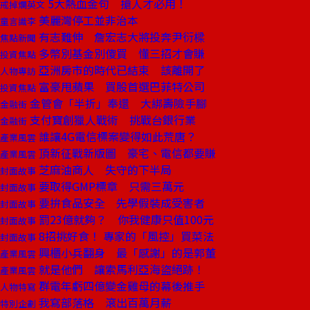
5大熱血金句 搶人才必用！
戒掉爛英文
美麗灣停工並非治本
童言識李
有志難伸 詹宏志大將投奔尹衍樑
焦點新聞
多幣別基金別傻買 懂三招才會賺
投資焦點
亞洲房市的時代已結束 該離開了
人物專訪
富豪甩蘋果 買股首選巴菲特公司
投資焦點
金管會「半折」奉還 大綁壽險手腳
金融街
支付寶創獵人戰術 挑戰台銀行業
金融街
誰讓4G電信標案變得如此荒唐？
產業風雲
頂新征戰新版圖 豪宅、電信都要賺
產業風雲
芝麻油商人 失守的下半局
封面故事
要取得GMP標章 只需三萬元
封面故事
要拚食品安全 先學假裝成受害者
封面故事
罰23億就夠？ 你我健康只值100元
封面故事
8招挑好食！ 專家的「風控」買菜法
封面故事
興櫃小兵翻身 最「感謝」的是郭董
產業風雲
就是他們 讓索馬利亞海盜絕跡！
產業風雲
群電年虧四億變金雞母的幕後推手
人物特寫
我寫部落格 滾出百萬月薪
特別企劃