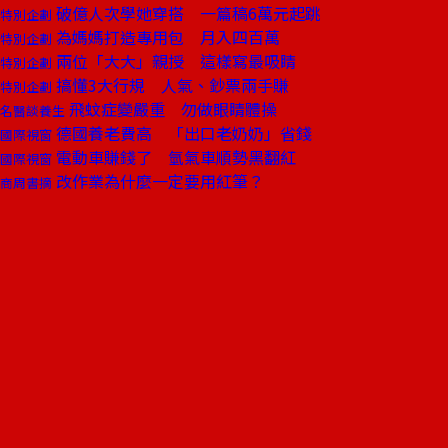
破億人次學她穿搭 一篇稿6萬元起跳
特別企劃
為媽媽打造專用包 月入四百萬
特別企劃
兩位「大大」親授 這樣寫最吸睛
特別企劃
搞懂3大行規 人氣、鈔票兩手賺
特別企劃
飛蚊症變嚴重 勿做眼睛體操
名醫談養生
德國養老費高 「出口老奶奶」省錢
國際視窗
電動車賺錢了 氫氣車順勢黑翻紅
國際視窗
改作業為什麼一定要用紅筆？
商周書摘