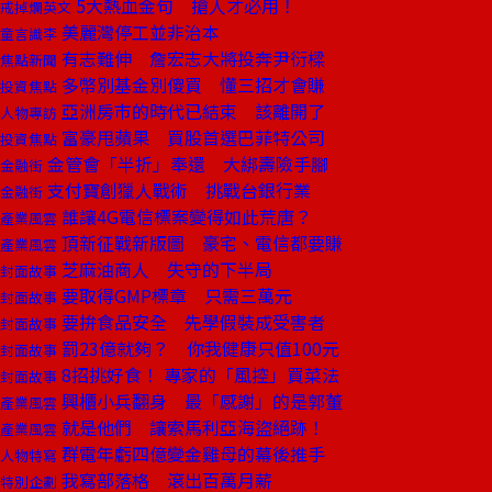
5大熱血金句 搶人才必用！
戒掉爛英文
美麗灣停工並非治本
童言識李
有志難伸 詹宏志大將投奔尹衍樑
焦點新聞
多幣別基金別傻買 懂三招才會賺
投資焦點
亞洲房市的時代已結束 該離開了
人物專訪
富豪甩蘋果 買股首選巴菲特公司
投資焦點
金管會「半折」奉還 大綁壽險手腳
金融街
支付寶創獵人戰術 挑戰台銀行業
金融街
誰讓4G電信標案變得如此荒唐？
產業風雲
頂新征戰新版圖 豪宅、電信都要賺
產業風雲
芝麻油商人 失守的下半局
封面故事
要取得GMP標章 只需三萬元
封面故事
要拚食品安全 先學假裝成受害者
封面故事
罰23億就夠？ 你我健康只值100元
封面故事
8招挑好食！ 專家的「風控」買菜法
封面故事
興櫃小兵翻身 最「感謝」的是郭董
產業風雲
就是他們 讓索馬利亞海盜絕跡！
產業風雲
群電年虧四億變金雞母的幕後推手
人物特寫
我寫部落格 滾出百萬月薪
特別企劃