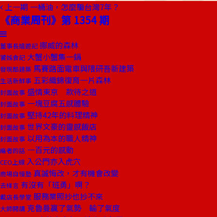
上一期
一桶油，怎麼騙台灣7年？
《商業周刊》第 1354 期
挪威的森林
董事長嬉遊記
大蟹小蟹集一鍋
饕姊食記
馬賽路面電車與隈研吾新建築
發現酷建築
五彩織錦復育一片森林
生活新鮮事
盛情東京 款待之道
封面故事
一塊豆腐五感體驗
封面故事
堅持42年的料理精神
封面故事
世界文豪的靈感飯店
封面故事
以用為本的職人精神
封面故事
一百元的感動
編者的話
入公門亦入虎穴
CEO上線
真誠悔改，才有機會改變
商場自慢塾
有沒有「班勇」啊？
去梯言
服務業照抄也抄不來
戴店長學堂
克魯曼贏了氣勢 輸了氣度
大師開講