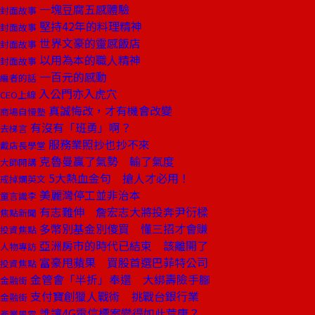
一塊豆腐五感體驗
封面故事
堅持42年的料理精神
封面故事
世界文豪的靈感飯店
封面故事
以用為本的職人精神
封面故事
一百元的感動
編者的話
入公門亦入虎穴
CEO上線
真誠悔改，才有機會改變
商場自慢塾
有沒有「班勇」啊？
去梯言
服務業照抄也抄不來
戴店長學堂
克魯曼贏了氣勢 輸了氣度
大師開講
5大熱血金句 搶人才必用！
戒掉爛英文
美麗灣停工並非治本
童言識李
有志難伸 詹宏志大將投奔尹衍樑
焦點新聞
多幣別基金別傻買 懂三招才會賺
投資焦點
亞洲房市的時代已結束 該離開了
人物專訪
富豪甩蘋果 買股首選巴菲特公司
投資焦點
金管會「半折」奉還 大綁壽險手腳
金融街
支付寶創獵人戰術 挑戰台銀行業
金融街
誰讓4G電信標案變得如此荒唐？
產業風雲