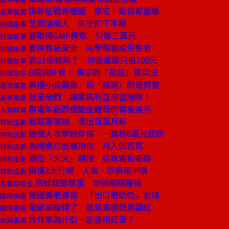
頂新征戰新版圖 豪宅、電信都要賺
產業風雲
芝麻油商人 失守的下半局
封面故事
要取得GMP標章 只需三萬元
封面故事
要拚食品安全 先學假裝成受害者
封面故事
罰23億就夠？ 你我健康只值100元
封面故事
8招挑好食！ 專家的「風控」買菜法
封面故事
興櫃小兵翻身 最「感謝」的是郭董
產業風雲
就是他們 讓索馬利亞海盜絕跡！
產業風雲
群電年虧四億變金雞母的幕後推手
人物特寫
我寫部落格 滾出百萬月薪
特別企劃
破億人次學她穿搭 一篇稿6萬元起跳
特別企劃
為媽媽打造專用包 月入四百萬
特別企劃
兩位「大大」親授 這樣寫最吸睛
特別企劃
搞懂3大行規 人氣、鈔票兩手賺
特別企劃
飛蚊症變嚴重 勿做眼睛體操
名醫談養生
德國養老費高 「出口老奶奶」省錢
國際視窗
電動車賺錢了 氫氣車順勢黑翻紅
國際視窗
改作業為什麼一定要用紅筆？
商周書摘