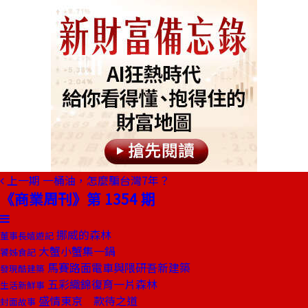
上一期
一桶油，怎麼騙台灣7年？
《商業周刊》第 1354 期
挪威的森林
董事長嬉遊記
大蟹小蟹集一鍋
饕姊食記
馬賽路面電車與隈研吾新建築
發現酷建築
五彩織錦復育一片森林
生活新鮮事
盛情東京 款待之道
封面故事