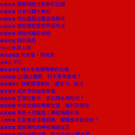
跟著明星找到夢幻拉麵
封面故事
日本拉麵大集合
封面故事
吃拉麵發出聲音最美味
封面故事
連狐狸都愛的平民吃法
封面故事
喉嚨吃麵最地道
封面故事
臨時演員
編者的話
說人話
CEO上線
先有量，再有質
商場自慢塾
不仁
去梯言
錢太多是服務業的災難
戴店長學堂
QE魔法難再 何不及早退場？
大師開講
讓老闆埋單的「盡全力」說法
戒掉爛英文
經濟學的加倍奉還
童言識李
王雪紅動手 告別周永明時代？
焦點新聞
中信金總部標案生變 獲利恐落漆
焦點新聞
黑色十月變盤！美股暗藏利多
投資焦點
五星飯店活龍蝦熱 關鍵推手就是他！
人物特寫
政商通吃的神秘珊瑚女王
產業風雲
味全中國出運 賠20年孵出雙金蛋
產業風雲