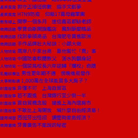
郭守正接班倒數 縮手文創夢
產業風雲
H7N9防疫 仰賴17萬母雞軍團
產業風雲
開學一個多月 連信義區都缺老師
教育線上
學賈伯斯開旗艦店 鳳梨酥變精品
商周話題
找到拳頭商品 台灣肥皂賣進歐洲
商周話題
手作品牌壯大秘訣：小題大做
商周話題
兩岸八千家台商 靠他幫忙「喬」事
人物特寫
中國防毒軟體教父 落水狗翻身記
人物特寫
一個菜鳥校長六年逆轉「爛校」奇蹟
人物特寫
男性更年期不適 傍晚後易發作
名醫談養生
1,000萬在全球能買多大房子？
大事輕鬆讀
非懂不可 上海自貿區
封面故事
若不跟進 台灣銀行至少倒一半
封面故事
買自貿概念股 搶進上海內環房市
封面故事
不敢比上海開放 喊什麼自由經濟島！
封面故事
西班牙出怪招 調整時差救經濟？
國際視窗
牙膏廣告不能說的秘密
商周書摘