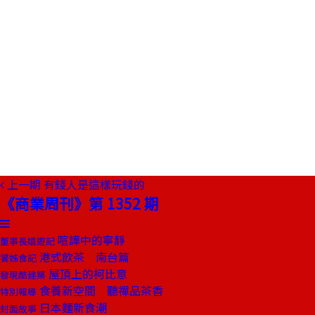
上一期
有錢人是這樣玩錢的
《商業周刊》第 1352 期
喧譁中的寧靜
董事長嬉遊記
港式飲茶 南台篇
饕姊食記
屋頂上的柯比意
發現酷建築
食養新空間 聽禪品茶香
特別報導
日本麵新食潮
封面故事