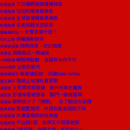
三分鐘輕鬆搞懂機械表
封面故事
法拉利隨身戴著走
封面故事
全球最薄與最準腕表
封面故事
名表挑戰太空跳傘
封面故事
一支警告算什麼？
總編輯的話
佛羅倫斯歸來
CEO上線
時時改善、日日精進
商場自慢塾
將藤與瓜一齊曬焦
去梯言
嚇阻網路戰 各國非合作不可
大師開講
出走的狀元
View視界
做會議紀錄 別講take notes
戒掉爛英文
強徵土地讓社會更窮
童言識李
人民幣存款退燒 微升利率也難救
金融街
彭淮南看報管事 臨門一腳救殷琪
金融街
蔡明忠少了「魏徵」 多了聽話大掌櫃
金融街
買超整個月 外資就愛金融股三味
投資焦點
半澤直樹的加倍奉還
封面故事
不沾鍋3招 自保又不得罪老闆
封面故事
3種武器 收服主管、客戶和小人
封面故事