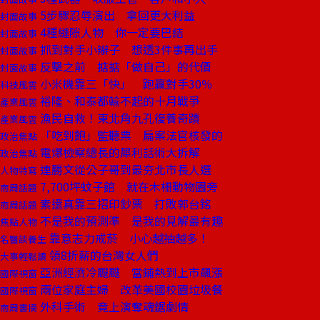
5步驟忍辱演出 拿回更大利益
封面故事
4種縫隙人物 你一定要巴結
封面故事
抓到對手小辮子 想透3件事再出手
封面故事
反擊之前 掂掂「做自己」的代價
封面故事
小米機靠三「快」 跑贏對手30％
科技風雲
裕隆、和泰都輸不起的十月戰爭
產業風雲
漁民自救！東北角九孔復養奇蹟
產業風雲
「吃到飽」監聽票 扁案法官核發的
政治焦點
電爆檢察總長的犀利話術大拆解
政治焦點
連勝文從公子哥到最夯北市長人選
人物特寫
7,700坪蚊子館 就在木柵動物園旁
商周話題
素還真靠三招印鈔票 打敗郭台銘
商周話題
不是我的預測準 是我的見解最有趣
焦點人物
靠意志力戒菸 小心越抽越多！
名醫談養生
領8折薪的台灣女人們
大事輕鬆讀
亞洲經濟冷颼颼 當鋪熱到上市飆漲
國際視窗
兩位家庭主婦 改革美國校園垃圾餐
國際視窗
外科手術 竟上演奪魂鋸劇情
商周書摘