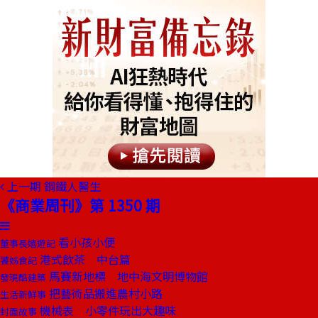
上一期
鋼鐵人醫生
《商業周刊》第 1350 期
看小孩小便
董事長嬉遊記
港式飲茶 中台篇
饕姊食記
馬賽新地標 地中海文明博物館
發現酷建築
把藝術品搬進農村小路
生活新鮮事
機械表 小零件玩出大趣味
封面故事