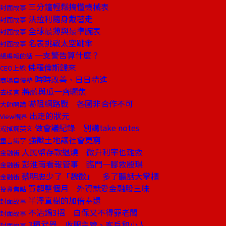
三分鐘輕鬆搞懂機械表
封面故事
法拉利隨身戴著走
封面故事
全球最薄與最準腕表
封面故事
名表挑戰太空跳傘
封面故事
一支警告算什麼？
總編輯的話
佛羅倫斯歸來
CEO上線
時時改善、日日精進
商場自慢塾
將藤與瓜一齊曬焦
去梯言
嚇阻網路戰 各國非合作不可
大師開講
出走的狀元
View視界
做會議紀錄 別講take notes
戒掉爛英文
強徵土地讓社會更窮
童言識李
人民幣存款退燒 微升利率也難救
金融街
彭淮南看報管事 臨門一腳救殷琪
金融街
蔡明忠少了「魏徵」 多了聽話大掌櫃
金融街
買超整個月 外資就愛金融股三味
投資焦點
半澤直樹的加倍奉還
封面故事
不沾鍋3招 自保又不得罪老闆
封面故事
3種武器 收服主管、客戶和小人
封面故事