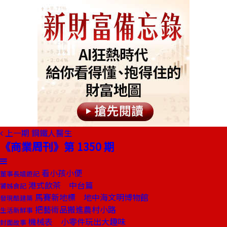
上一期
鋼鐵人醫生
《商業周刊》第 1350 期
看小孩小便
董事長嬉遊記
港式飲茶 中台篇
饕姊食記
馬賽新地標 地中海文明博物館
發現酷建築
把藝術品搬進農村小路
生活新鮮事
機械表 小零件玩出大趣味
封面故事