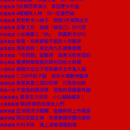
5步驟忍辱演出 拿回更大利益
封面故事
4種縫隙人物 你一定要巴結
封面故事
抓到對手小辮子 想透3件事再出手
封面故事
反擊之前 掂掂「做自己」的代價
封面故事
小米機靠三「快」 跑贏對手30％
科技風雲
裕隆、和泰都輸不起的十月戰爭
產業風雲
漁民自救！東北角九孔復養奇蹟
產業風雲
「吃到飽」監聽票 扁案法官核發的
政治焦點
電爆檢察總長的犀利話術大拆解
政治焦點
連勝文從公子哥到最夯北市長人選
人物特寫
7,700坪蚊子館 就在木柵動物園旁
商周話題
素還真靠三招印鈔票 打敗郭台銘
商周話題
不是我的預測準 是我的見解最有趣
焦點人物
靠意志力戒菸 小心越抽越多！
名醫談養生
領8折薪的台灣女人們
大事輕鬆讀
亞洲經濟冷颼颼 當鋪熱到上市飆漲
國際視窗
兩位家庭主婦 改革美國校園垃圾餐
國際視窗
外科手術 竟上演奪魂鋸劇情
商周書摘