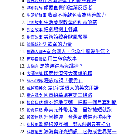
沙灘絕壁上的雨林秘境
世界超旅行
顛覆直覺的建築反叛者
特別報導
收藏不撞款名表為慈善獻力
生活新鮮事
生活美學教母的創意解密
封面故事
把劇場搬上餐桌
封面故事
美術館藏身歐風餐廳
封面故事
軟弱的力量
總編輯的話
台灣人，你為什麼愛生氣？
創辦人聊天室
用生命寫故事
商場自慢塾
是誰逼得馬急跳牆？
去梯言
印度經濟沒大家說的糟
大師開講
種族歧視「很貴」
View視界
差1字差很大的英文用語
戒掉爛英文
國軍招募還有第三條路
童言識李
債券絕地反彈 把握一個月套利期
投資焦點
非美元外幣走強 最好搶短就跑
投資焦點
升息推遲 台灣高房價再撐兩年
投資焦點
路線沒互補 雙A聯姻只有扣分
科技風雲
鴻海棄守光通訊 它做成世界第一
科技風雲