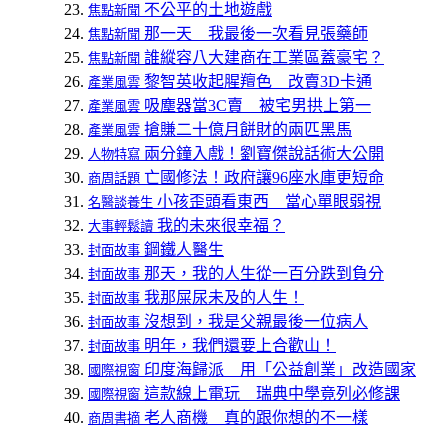
不公平的土地遊戲
焦點新聞
那一天 我最後一次看見張藥師
焦點新聞
誰縱容八大建商在工業區蓋豪宅？
焦點新聞
黎智英收起腥羶色 改賣3D卡通
產業風雲
吸塵器當3C賣 被宅男拱上第一
產業風雲
搶賺二十億月餅財的兩匹黑馬
產業風雲
兩分鐘入戲！劉寶傑說話術大公開
人物特寫
亡國修法！政府讓96座水庫更短命
商周話題
小孩歪頭看東西 當心單眼弱視
名醫談養生
我的未來很幸福？
大事輕鬆讀
鋼鐵人醫生
封面故事
那天，我的人生從一百分跌到負分
封面故事
我那屎尿未及的人生！
封面故事
沒想到，我是父親最後一位病人
封面故事
明年，我們還要上合歡山！
封面故事
印度海歸派 用「公益創業」改造國家
國際視窗
這款線上電玩 瑞典中學竟列必修課
國際視窗
老人商機 真的跟你想的不一樣
商周書摘