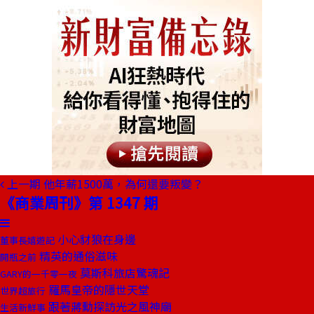
上一期
他年薪1500萬，為何還要叛變？
《商業周刊》第 1347 期
小心豺狼在身邊
董事長嬉遊記
精英的通俗滋味
開瓶之前
莫斯科旅店驚魂記
GARY的一千零一夜
羅馬皇帝的隱世天堂
世界超旅行
跟著蔣勳探訪光之風神廟
生活新鮮事