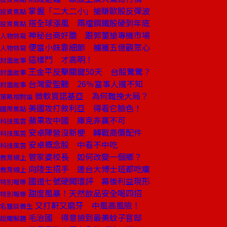
掌握「二大二小」搶賺歐股反彈波
投資焦點
搭全球漲風 兩檔鋼鐵股硬到年底
投資焦點
神秘台商好膽 跟郭董搶專機市場
人物特寫
便當小妹靠細節 擄獲五億觀眾心
人物特寫
這樣鬥 才高明！
封面故事
王金平反擊關鍵50天 台股驚驚？
封面故事
台灣愛監聽 26％當事人攏不知
封面故事
微軟買諾基亞 為何難挽大局？
策略相對論
美國攻打敘利亞 得看它臉色！
國際焦點
蘋果攻中國 庫克非贏不可
科技風雲
安卓陣營沒新梗 轉戰高價配件
科技風雲
安卓概念股 中看不中吃
科技風雲
管家婆校長 如何改變一個鄉？
教育線上
向陸生招手 連台大博士班都吃癟
教育線上
國道七號硬闖環評 幕後利益現形
特別報導
甜度風暴！天然飲品安全喝四招
特別報導
又打鼾又磨牙 中風高風險！
名醫談養生
毛治國 得意撿到最美蚊子官邸
說聞解趣