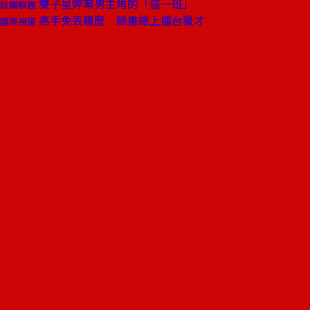
雙子星弊案男主角的「這一班」
說聞解趣
高手免丟履歷 臉書線上擂台獵才
國際視窗