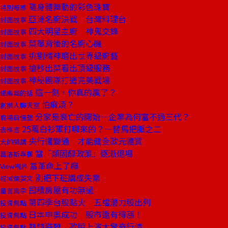
隨身體舞動的彩色珠寶
特別報導
亞洲名廚決戰 台灣料理台
封面故事
四大明星主廚 神鬼交鋒
封面故事
菜單背後的名廚心機
封面故事
挑剔精神磨出世界級廚藝
封面故事
搶秒出菜看出頂級服務
封面故事
神秘團隊打造完美戰場
封面故事
這一刻，你真的贏了？
總編輯的話
怕麻煩？
創辦人聊天室
分家是衰亡的開始—企業為何富不過三代？
商場自慢塾
25萬白衫軍打哪來的？—替馬把脈之二
去梯言
央行懂變通 才能健全歐元體質
大師開講
當「類固醇政策」逐漸退場
葛洛斯專欄
當革命上了癮
View視界
別把下班講成失業
戒掉爛英文
囤積房屋有功無過
童言識李
第四季台股點火 五檔潛力股出列
投資焦點
日本申奧成功 股市還有得漲！
投資焦點
熱錢避難 歐股上演大驚奇行情
投資焦點