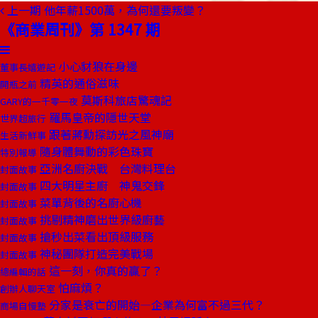
上一期
他年薪1500萬，為何還要叛變？
《商業周刊》第 1347 期
小心豺狼在身邊
董事長嬉遊記
精英的通俗滋味
開瓶之前
莫斯科旅店驚魂記
GARY的一千零一夜
羅馬皇帝的隱世天堂
世界超旅行
跟著蔣勳探訪光之風神廟
生活新鮮事
隨身體舞動的彩色珠寶
特別報導
亞洲名廚決戰 台灣料理台
封面故事
四大明星主廚 神鬼交鋒
封面故事
菜單背後的名廚心機
封面故事
挑剔精神磨出世界級廚藝
封面故事
搶秒出菜看出頂級服務
封面故事
神秘團隊打造完美戰場
封面故事
這一刻，你真的贏了？
總編輯的話
怕麻煩？
創辦人聊天室
分家是衰亡的開始—企業為何富不過三代？
商場自慢塾