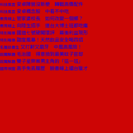
安卓陣營沒新梗 轉戰高價配件
科技風雲
安卓概念股 中看不中吃
科技風雲
管家婆校長 如何改變一個鄉？
教育線上
向陸生招手 連台大博士班都吃癟
教育線上
國道七號硬闖環評 幕後利益現形
特別報導
甜度風暴！天然飲品安全喝四招
特別報導
又打鼾又磨牙 中風高風險！
名醫談養生
毛治國 得意撿到最美蚊子官邸
說聞解趣
雙子星弊案男主角的「這一班」
說聞解趣
高手免丟履歷 臉書線上擂台獵才
國際視窗