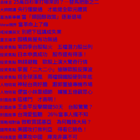
25萬白衫軍打哪來的？—替馬把脈之二
去梯言
央行懂變通 才能健全歐元體質
大師開講
當「類固醇政策」逐漸退場
葛洛斯專欄
當革命上了癮
View視界
別把下班講成失業
戒掉爛英文
囤積房屋有功無過
童言識李
第四季台股點火 五檔潛力股出列
投資焦點
日本申奧成功 股市還有得漲！
投資焦點
熱錢避難 歐股上演大驚奇行情
投資焦點
掌握「二大二小」搶賺歐股反彈波
投資焦點
搭全球漲風 兩檔鋼鐵股硬到年底
投資焦點
神秘台商好膽 跟郭董搶專機市場
人物特寫
便當小妹靠細節 擄獲五億觀眾心
人物特寫
這樣鬥 才高明！
封面故事
王金平反擊關鍵50天 台股驚驚？
封面故事
台灣愛監聽 26％當事人攏不知
封面故事
微軟買諾基亞 為何難挽大局？
策略相對論
美國攻打敘利亞 得看它臉色！
國際焦點
蘋果攻中國 庫克非贏不可
科技風雲