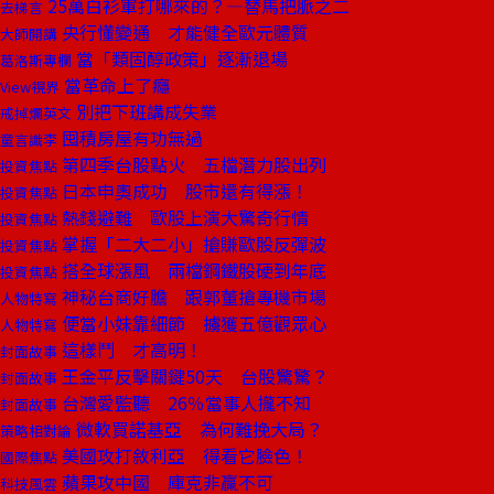
25萬白衫軍打哪來的？—替馬把脈之二
去梯言
央行懂變通 才能健全歐元體質
大師開講
當「類固醇政策」逐漸退場
葛洛斯專欄
當革命上了癮
View視界
別把下班講成失業
戒掉爛英文
囤積房屋有功無過
童言識李
第四季台股點火 五檔潛力股出列
投資焦點
日本申奧成功 股市還有得漲！
投資焦點
熱錢避難 歐股上演大驚奇行情
投資焦點
掌握「二大二小」搶賺歐股反彈波
投資焦點
搭全球漲風 兩檔鋼鐵股硬到年底
投資焦點
神秘台商好膽 跟郭董搶專機市場
人物特寫
便當小妹靠細節 擄獲五億觀眾心
人物特寫
這樣鬥 才高明！
封面故事
王金平反擊關鍵50天 台股驚驚？
封面故事
台灣愛監聽 26％當事人攏不知
封面故事
微軟買諾基亞 為何難挽大局？
策略相對論
美國攻打敘利亞 得看它臉色！
國際焦點
蘋果攻中國 庫克非贏不可
科技風雲