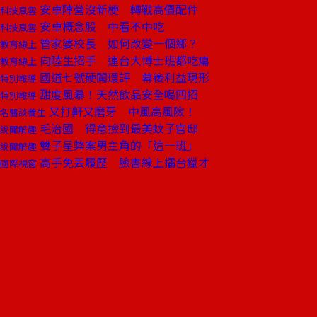
安卓陣營沒新梗 轉戰高價配件
科技風雲
安卓概念股 中看不中吃
科技風雲
管家婆校長 如何改變一個鄉？
教育線上
向陸生招手 連台大博士班都吃癟
教育線上
國道七號硬闖環評 幕後利益現形
特別報導
甜度風暴！天然飲品安全喝四招
特別報導
又打鼾又磨牙 中風高風險！
名醫談養生
毛治國 得意撿到最美蚊子官邸
說聞解趣
雙子星弊案男主角的「這一班」
說聞解趣
高手免丟履歷 臉書線上擂台獵才
國際視窗