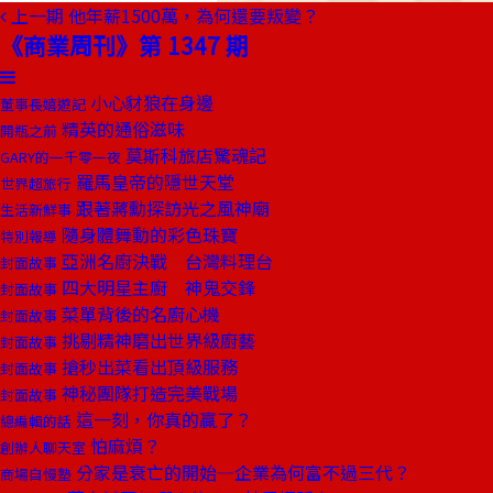
上一期
他年薪1500萬，為何還要叛變？
《商業周刊》第 1347 期
小心豺狼在身邊
董事長嬉遊記
精英的通俗滋味
開瓶之前
莫斯科旅店驚魂記
GARY的一千零一夜
羅馬皇帝的隱世天堂
世界超旅行
跟著蔣勳探訪光之風神廟
生活新鮮事
隨身體舞動的彩色珠寶
特別報導
亞洲名廚決戰 台灣料理台
封面故事
四大明星主廚 神鬼交鋒
封面故事
菜單背後的名廚心機
封面故事
挑剔精神磨出世界級廚藝
封面故事
搶秒出菜看出頂級服務
封面故事
神秘團隊打造完美戰場
封面故事
這一刻，你真的贏了？
總編輯的話
怕麻煩？
創辦人聊天室
分家是衰亡的開始—企業為何富不過三代？
商場自慢塾