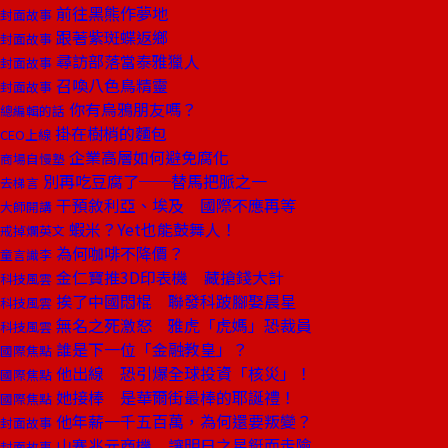
前往黑熊作夢地
封面故事
跟著紫斑蝶返鄉
封面故事
尋訪部落當泰雅獵人
封面故事
召喚八色鳥精靈
封面故事
你有烏鴉朋友嗎？
總編輯的話
掛在樹梢的麵包
CEO上線
企業高層如何避免腐化
商場自慢塾
別再吃豆腐了──替馬把脈之一
去梯言
干預敘利亞、埃及 國際不應再等
大師開講
蝦米？Yet也能鼓舞人！
戒掉爛英文
為何咖啡不降價？
童言識李
金仁寶推3D印表機 藏搶錢大計
科技風雲
挨了中國悶棍 聯發科跛腳娶晨星
科技風雲
無名之死激怒 雅虎「虎媽」恐裁員
科技風雲
誰是下一位「金融教皇」？
國際焦點
他出線 恐引爆全球投資「核災」！
國際焦點
她接棒 是華爾街最棒的耶誕禮！
國際焦點
他年薪一千五百萬，為何還要叛變？
封面故事
山寨兆元商機 讓明日之星鋌而走險
封面故事