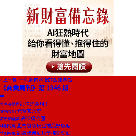
上一期
一塊麵包背後的金錢遊戲
《商業周刊》第 1346 期
快逃命啊！
董事長嬉遊記
老爹家常菜
饕姊食記
高架橋公園
發現酷建築
風格包裝玩出禮品好感度
特別報導
跟最佳侍酒師學挑葡萄酒
特別報導