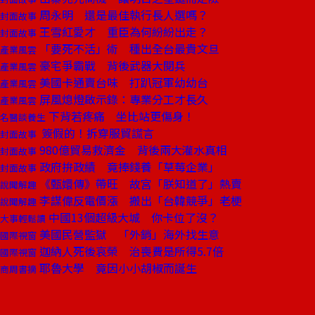
周永明 還是最佳執行長人選嗎？
封面故事
王雪紅愛才 重臣為何紛紛出走？
封面故事
「要死不活」術 種出全台最貴文旦
產業風雲
豪宅爭霸戰 背後武器大閱兵
產業風雲
美國卡通賣台味 打趴冠軍幼幼台
產業風雲
屏風熄燈啟示錄：專業分工才長久
產業風雲
下背若疼痛 坐比站更傷身！
名醫談養生
簽假的！拆穿服貿謊言
封面故事
980億貿易救濟金 背後兩大灌水真相
封面故事
政府拚政績 竟捧錢養「草莓企業」
封面故事
《甄嬛傳》帶旺 故宮「朕知道了」熱賣
說聞解趣
李謀偉反電價漲 搬出「台韓競爭」老梗
說聞解趣
中國13個超級大城 你卡位了沒？
大事輕鬆讀
美國民營監獄 「外銷」海外找生意
國際視窗
迦納人死後哀榮 治喪費是所得5.7倍
國際視窗
耶魯大學 竟因小小胡椒而誕生
商周書摘