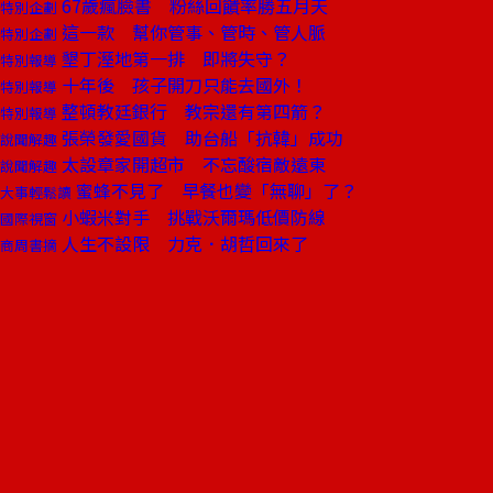
67歲瘋臉書 粉絲回饋率勝五月天
特別企劃
這一款 幫你管事、管時、管人脈
特別企劃
墾丁溼地第一排 即將失守？
特別報導
十年後 孩子開刀只能去國外！
特別報導
整頓教廷銀行 教宗還有第四箭？
特別報導
張榮發愛國貨 助台船「抗韓」成功
說聞解趣
太設章家開超市 不忘酸宿敵遠東
說聞解趣
蜜蜂不見了 早餐也變「無聊」了？
大事輕鬆讀
小蝦米對手 挑戰沃爾瑪低價防線
國際視窗
人生不設限 力克．胡哲回來了
商周書摘