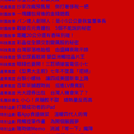
炒家改瘋預售屋 倒打奢侈稅一把
地產風雲
一塊麵包背後的金錢遊戲
封面故事
パン達人創辦人：是小S公公要我當董事長
封面故事
戳破百元貴麵包 5個不能說的秘密
封面故事
距離20公分還有香味別碰！
封面故事
彩晶從全額交割變飆股的秘密
科技風雲
台灣部落格始祖 由盛轉衰啟示錄
科技風雲
張忠謀舊戰將 變亞洲觸控晶片王
科技風雲
賠錢也要開！三巨頭搶當電信小七
科技風雲
《型男大主廚》七年不墜靠「拒絕」
產業風雲
台製小螺絲 讓四成美國新車上路
產業風雲
百年茶鋪趕時尚 挺進LV貴賓趴
產業風雲
光大證券出包 台灣人機會來了？
產業風雲
小心！蔗糖較不甜 總熱量反而高
名醫談養生
打開成功者的iPad
特別企劃
看App食譜做菜 溫暖四代人的胃
特別企劃
用觸控筆作畫 為開個展圓夢
特別企劃
隨時做Memo 消滅「等一下」魔障
特別企劃