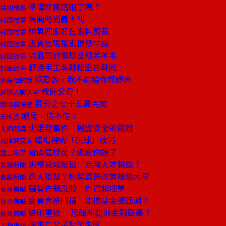
準備好瘋路跑了嗎？
特別報導
揭開時尚義大利
封面故事
帥氣西服好在面料剪裁
封面故事
皮質紋理鑑別頂級牛皮
封面故事
以盎司計價珍品級羔羊毛
封面故事
舒適手工名鞋秘密在鞋底
封面故事
親愛的，我不能給你保證書
總編輯的話
教好父母！
創辦人聊天室
百分之七十五最完美
商場自慢塾
眼見，信不信？
去梯言
史諾登事件 揭露安全的兩難
大師開講
職場裡的「玩球」技巧
戒掉爛英文
電價這樣比？總統你錯了
童言識李
跳槽竟成叛逃 台灣人才鎖國？
焦點新聞
高人指點？炒房勇哥改當輪胎大亨
焦點新聞
羅智先概念股 外資超埋單
投資焦點
金管會祭四招 能擋基金贖回潮？
投資焦點
雙印重挫 恐釀新亞洲金融風暴？
投資焦點
徐重仁父子對談失敗
人物專訪