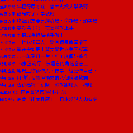
年輕得尿毒症 害林杰樑大學洗腎
焦點新聞
飯局對了，事就成
封面故事
吃飯朋友要分經濟艙、商務艙、頭等艙
封面故事
零冷場！第一次宴客就上手
封面故事
七招成為飯局搶手咖！
封面故事
一個退伍軍人 變百億身價草藥王
人物特寫
贏在拚到底！貧女變世界美容冠軍
人物特寫
苦一年受用一生！打工度假賺養分
商周話題
16歲正流行 被遺忘的角落當志工
特別報導
職場上你該做人、做事 還是做自己？
特別企劃
用執行長寶座換來的八個職場教訓
特別企劃
伍德福特：沉默 你就跟壞人一樣壞
特別企劃
容易會錯意的4個片語
戒掉爛英文
最會「出賣性感」 日本湧現人肉看板
國際視窗