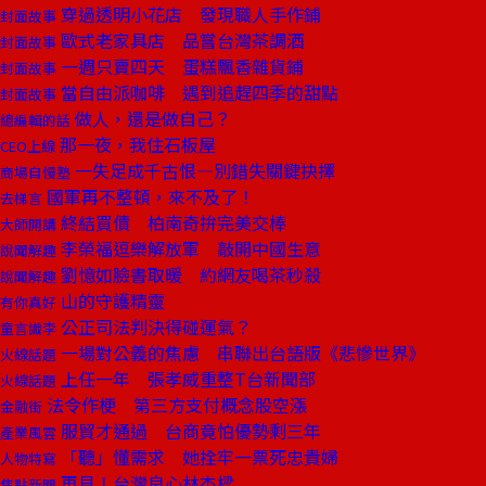
穿過透明小花店 發現職人手作鋪
封面故事
歐式老家具店 品嘗台灣茶調酒
封面故事
一週只賣四天 蛋糕飄香雜貨鋪
封面故事
當自由派咖啡 遇到追趕四季的甜點
封面故事
做人，還是做自己？
總編輯的話
那一夜，我住石板屋
CEO上線
一失足成千古恨—別錯失關鍵抉擇
商場自慢塾
國軍再不整頓，來不及了！
去梯言
終結買債 柏南奇拚完美交棒
大師開講
李榮福逗樂解放軍 敲開中國生意
說聞解趣
劉憶如臉書取暖 約網友喝茶秒殺
說聞解趣
山的守護精靈
有你真好
公正司法判決得碰運氣？
童言識李
一場對公義的焦慮 串聯出台語版《悲慘世界》
火線話題
上任一年 張孝威重整T台新聞部
火線話題
法令作梗 第三方支付概念股空漲
金融街
服貿才通過 台商竟怕優勢剩三年
產業風雲
「聽」懂需求 她拴牢一票死忠貴婦
人物特寫
再見！台灣良心林杰樑
焦點新聞