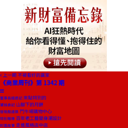
上一期
不被看好的贏家
《商業周刊》第 1342 期
來點特別的
董事長嬉遊記
山腳下的月餅
饕姊食記
鬥牛場購物中心
發現酷建築
百年老工藝變身潮設計
特別報導
走進風格店中店
封面故事