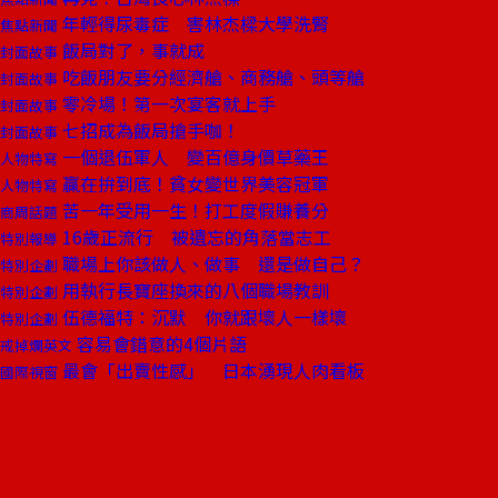
年輕得尿毒症 害林杰樑大學洗腎
焦點新聞
飯局對了，事就成
封面故事
吃飯朋友要分經濟艙、商務艙、頭等艙
封面故事
零冷場！第一次宴客就上手
封面故事
七招成為飯局搶手咖！
封面故事
一個退伍軍人 變百億身價草藥王
人物特寫
贏在拚到底！貧女變世界美容冠軍
人物特寫
苦一年受用一生！打工度假賺養分
商周話題
16歲正流行 被遺忘的角落當志工
特別報導
職場上你該做人、做事 還是做自己？
特別企劃
用執行長寶座換來的八個職場教訓
特別企劃
伍德福特：沉默 你就跟壞人一樣壞
特別企劃
容易會錯意的4個片語
戒掉爛英文
最會「出賣性感」 日本湧現人肉看板
國際視窗