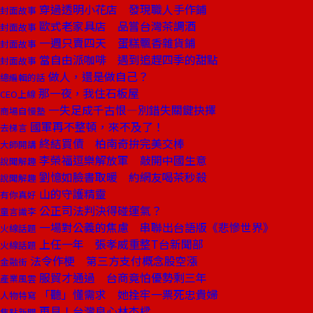
穿過透明小花店 發現職人手作鋪
封面故事
歐式老家具店 品嘗台灣茶調酒
封面故事
一週只賣四天 蛋糕飄香雜貨鋪
封面故事
當自由派咖啡 遇到追趕四季的甜點
封面故事
做人，還是做自己？
總編輯的話
那一夜，我住石板屋
CEO上線
一失足成千古恨—別錯失關鍵抉擇
商場自慢塾
國軍再不整頓，來不及了！
去梯言
終結買債 柏南奇拚完美交棒
大師開講
李榮福逗樂解放軍 敲開中國生意
說聞解趣
劉憶如臉書取暖 約網友喝茶秒殺
說聞解趣
山的守護精靈
有你真好
公正司法判決得碰運氣？
童言識李
一場對公義的焦慮 串聯出台語版《悲慘世界》
火線話題
上任一年 張孝威重整T台新聞部
火線話題
法令作梗 第三方支付概念股空漲
金融街
服貿才通過 台商竟怕優勢剩三年
產業風雲
「聽」懂需求 她拴牢一票死忠貴婦
人物特寫
再見！台灣良心林杰樑
焦點新聞