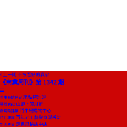
上一期
不被看好的贏家
《商業周刊》第 1342 期
來點特別的
董事長嬉遊記
山腳下的月餅
饕姊食記
鬥牛場購物中心
發現酷建築
百年老工藝變身潮設計
特別報導
走進風格店中店
封面故事