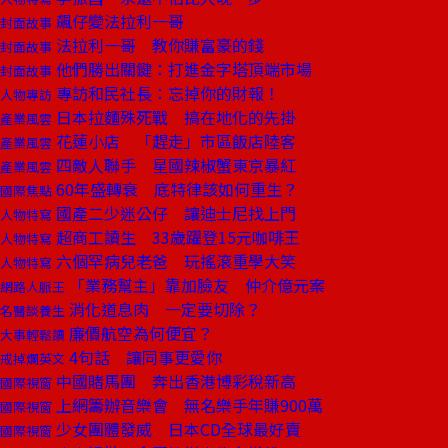
飆仔變法拉利一哥
封面故事
法拉利一哥 教你賺富豪的錢
封面故事
他們勝出關鍵：打進金字塔頂端市場
封面故事
專訪和民社長：忘掉你的財報！
人物專訪
日本拉麵殊死戰 搞在地化的先掛
產業風雲
花蓮小店 「趕走」市區飯店陸客
產業風雲
四敵人聯手 星國辣椒蟹東京暴紅
產業風雲
60年盛轉衰 底特律該如何重生？
國際焦點
國產二少迷公仔 讓迪士尼找上門
人物特寫
超商工讀生 33歲躍登15元咖啡王
人物特寫
六個罕病兒老爸 玩搖滾重學大笑
人物特寫
「業務幫主」靠加臉友 仲介億元案
網路人脈王
消化道息肉 一定要切除？
名醫談養生
廉價航空為何便宜？
大事輕鬆讀
4句話 讓同事更愛你
戒掉爛英文
中國賭馬團 奔出香港博彩稅新高
國際視窗
上網籌辦音樂會 無名樂手年賺900萬
國際視窗
少女團體發威 日本CD全球最好賣
國際視窗