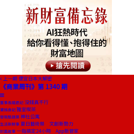
上一期
便宜日本大解密
《商業周刊》第 1340 期
沒錢真不行
董事長嬉遊記
雅室喫茶
饕姊食記
神社公寓
發現酷建築
夏日藝術祭 文創新勢力
生活新鮮事
一指搞定24小時 App新管家
封面故事