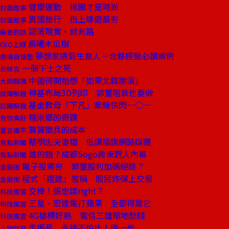
健康運動 揪團才是時尚
封面故事
異國旅行 指上導遊最夯
封面故事
認清現實，就有路
編者的話
晨曦木瓜樹
CEO上線
夢想家遇到生意人—合夥經營必讀案例
商場自慢塾
一個下士之死
去梯言
中國得開始想「如果北韓崩潰」
大師開講
神基布局3D列印 郭董唱衰也要做
說聞解趣
基金教母「下凡」牽線快閃一○一
說聞解趣
糯米鄉的奇蹟
有你真好
算算徵兵的成本
童言識李
蔡明忠夫妻檔 低調插旗網路媒體
焦點新聞
誰的錯？成都Sogo房東趕人內幕
焦點新聞
電子投票夯 郭董股利加碼絕跡？
金融街
程式「違建」惹禍 股民炸彈上交易
金融街
交棒！張忠謀right？
科技風雲
三星、宏達電打蘋果 全都得靠它
科技風雲
4G搶標好熱 電信三雄暗地愁錢
科技風雲
李振昌 永遠不怕比人晚一步
人物特寫