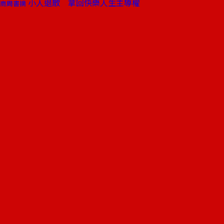
小人退散 拿回快樂人生主導權
商周書摘