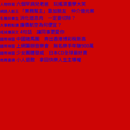
六個罕病兒老爸 玩搖滾重學大笑
人物特寫
「業務幫主」靠加臉友 仲介億元案
網路人脈王
消化道息肉 一定要切除？
名醫談養生
廉價航空為何便宜？
大事輕鬆讀
4句話 讓同事更愛你
戒掉爛英文
中國賭馬團 奔出香港博彩稅新高
國際視窗
上網籌辦音樂會 無名樂手年賺900萬
國際視窗
少女團體發威 日本CD全球最好賣
國際視窗
小人退散 拿回快樂人生主導權
商周書摘