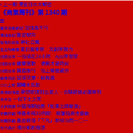
上一期
便宜日本大解密
《商業周刊》第 1340 期
沒錢真不行
董事長嬉遊記
雅室喫茶
饕姊食記
神社公寓
發現酷建築
夏日藝術祭 文創新勢力
生活新鮮事
一指搞定24小時 App新管家
封面故事
健康運動 揪團才是時尚
封面故事
異國旅行 指上導遊最夯
封面故事
認清現實，就有路
編者的話
晨曦木瓜樹
CEO上線
夢想家遇到生意人—合夥經營必讀案例
商場自慢塾
一個下士之死
去梯言
中國得開始想「如果北韓崩潰」
大師開講
神基布局3D列印 郭董唱衰也要做
說聞解趣
基金教母「下凡」牽線快閃一○一
說聞解趣
糯米鄉的奇蹟
有你真好