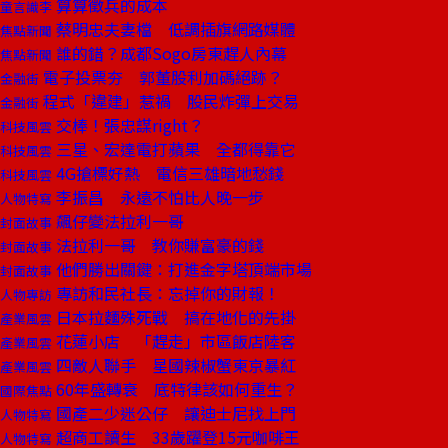
算算徵兵的成本
童言識李
蔡明忠夫妻檔 低調插旗網路媒體
焦點新聞
誰的錯？成都Sogo房東趕人內幕
焦點新聞
電子投票夯 郭董股利加碼絕跡？
金融街
程式「違建」惹禍 股民炸彈上交易
金融街
交棒！張忠謀right？
科技風雲
三星、宏達電打蘋果 全都得靠它
科技風雲
4G搶標好熱 電信三雄暗地愁錢
科技風雲
李振昌 永遠不怕比人晚一步
人物特寫
飆仔變法拉利一哥
封面故事
法拉利一哥 教你賺富豪的錢
封面故事
他們勝出關鍵：打進金字塔頂端市場
封面故事
專訪和民社長：忘掉你的財報！
人物專訪
日本拉麵殊死戰 搞在地化的先掛
產業風雲
花蓮小店 「趕走」市區飯店陸客
產業風雲
四敵人聯手 星國辣椒蟹東京暴紅
產業風雲
60年盛轉衰 底特律該如何重生？
國際焦點
國產二少迷公仔 讓迪士尼找上門
人物特寫
超商工讀生 33歲躍登15元咖啡王
人物特寫