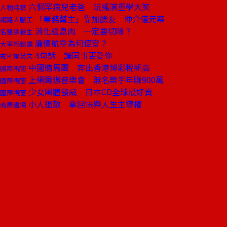
六個罕病兒老爸 玩搖滾重學大笑
人物特寫
「業務幫主」靠加臉友 仲介億元案
網路人脈王
消化道息肉 一定要切除？
名醫談養生
廉價航空為何便宜？
大事輕鬆讀
4句話 讓同事更愛你
戒掉爛英文
中國賭馬團 奔出香港博彩稅新高
國際視窗
上網籌辦音樂會 無名樂手年賺900萬
國際視窗
少女團體發威 日本CD全球最好賣
國際視窗
小人退散 拿回快樂人生主導權
商周書摘