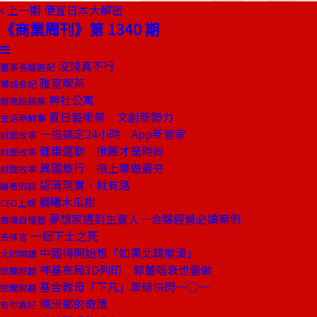
上一期
便宜日本大解密
《商業周刊》第 1340 期
沒錢真不行
董事長嬉遊記
雅室喫茶
饕姊食記
神社公寓
發現酷建築
夏日藝術祭 文創新勢力
生活新鮮事
一指搞定24小時 App新管家
封面故事
健康運動 揪團才是時尚
封面故事
異國旅行 指上導遊最夯
封面故事
認清現實，就有路
編者的話
晨曦木瓜樹
CEO上線
夢想家遇到生意人—合夥經營必讀案例
商場自慢塾
一個下士之死
去梯言
中國得開始想「如果北韓崩潰」
大師開講
神基布局3D列印 郭董唱衰也要做
說聞解趣
基金教母「下凡」牽線快閃一○一
說聞解趣
糯米鄉的奇蹟
有你真好