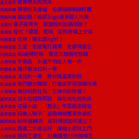
算算徵兵的成本
童言識李
蔡明忠夫妻檔 低調插旗網路媒體
焦點新聞
誰的錯？成都Sogo房東趕人內幕
焦點新聞
電子投票夯 郭董股利加碼絕跡？
金融街
程式「違建」惹禍 股民炸彈上交易
金融街
交棒！張忠謀right？
科技風雲
三星、宏達電打蘋果 全都得靠它
科技風雲
4G搶標好熱 電信三雄暗地愁錢
科技風雲
李振昌 永遠不怕比人晚一步
人物特寫
飆仔變法拉利一哥
封面故事
法拉利一哥 教你賺富豪的錢
封面故事
他們勝出關鍵：打進金字塔頂端市場
封面故事
專訪和民社長：忘掉你的財報！
人物專訪
日本拉麵殊死戰 搞在地化的先掛
產業風雲
花蓮小店 「趕走」市區飯店陸客
產業風雲
四敵人聯手 星國辣椒蟹東京暴紅
產業風雲
60年盛轉衰 底特律該如何重生？
國際焦點
國產二少迷公仔 讓迪士尼找上門
人物特寫
超商工讀生 33歲躍登15元咖啡王
人物特寫