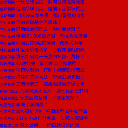
一紙台紐協定 解開台灣經貿死結
焦點新聞
台灣品牌小兵 連展示品都被買走
焦點新聞
13天沒有董事長 逼出臺鹽瘦身術
焦點新聞
你的金磚基金怎麼逃？
特別企劃
巴西績效回不去 現在賣就對了
特別企劃
俄羅斯1,300點進場 有機會賺反彈
特別企劃
中國2,500點快落跑 改壓大中華
特別企劃
印度雨季是利多 心臟夠強就加碼
特別企劃
清玉如何從一天賣四杯變七萬杯？
產業風雲
4G燒錢兇 郭台銘為何搶執照？
科技風雲
不再吃到飽 行動上網費恐增兩成
科技風雲
打碎昨天的方法 李濤63歲再戰！
人物特寫
三商行老三 讓壽險版圖連賺七年
人物特寫
八座網路人脈池 讓他見到巴菲特
網路人脈王
牙齒痠軟發作 不碰冰就好？
名醫談養生
誰殺了澎湖灣？
封面故事
政府砸近2億 把蘭嶼野溪挖成巨溝
封面故事
351人小島自訂憲章 年吸34萬遊客
封面故事
英文談判 一開口就扣分的話
戒掉爛英文