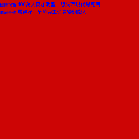
400萬人麥加朝聖 恐夾帶現代黑死病
國際視窗
罵得好 草莓員工也會變鋼鐵人
商周書摘