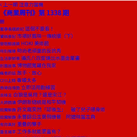
上一期
注意力當機
《商業周刊》第 1338 期
這個不要看！
董事長嬉遊記
市場好風味─傳統版（下）
饕姊食記
HOKI 美術館
發現酷建築
時尚老頑童的反抗秀
特別報導
攝氏八百度燒出水墨金屬畫
生活新鮮事
博物館蒐藏在我家
封面故事
放手．放心
編者的話
毒蟻太多
CEO上線
立即活用勤練習
商場自慢塾
白狼是吳用？還是宋江？
去梯言
伊朗新總統是和平契機
大師開講
許文龍突然「認後生」 破了兒子隱身術
說聞解趣
永豐餘公主賣飛機餐 阿嬤味當主角
說聞解趣
重疊的雙手
有你真好
工作多就能更富有？
童言識李