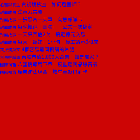
內視鏡檢查 如何選醫師？
名醫談養生
注意力當機
封面故事
一張照片一支筆 向焦慮喊卡
封面故事
每晚慢跑「養腦」 公文一次搞定
封面故事
一天只回信2次 搞定億元交易
封面故事
每天「聽診」1小時 員工請示少8成
封面故事
4個容易雞同鴨講的片語
戒掉爛英文
台股市值1,000大企業 誰是贏家？
大事輕鬆讀
八國情報局下單 反監聽商品爆買氣
國際視窗
瑞典淘汰現金 教堂奉獻也刷卡
國際視窗