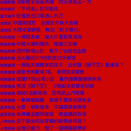
頂新租全台最高樓 四兄弟各占一方
說聞解趣
「不可能」的可能性
有你真好
貶值救出口是損人利己
童言識李
中國鬧錢荒 台灣定存族大進補
金融街
大陸收緊銀根 教訓「影子銀行」
金融街
一場股東會 讓大戶重新買鴻海
科技風雲
中國大讓利糖衣 暗藏三玄機
焦點新聞
證所稅強心針 救不了台股低血壓
焦點新聞
台大醫院H7N9抗疫35天解密
焦點新聞
一個每天被嫌笨的孩子，如何變《獅子王》動畫家？
商周書摘
總是考倒數第2名 老師氣哭罷教
商周書摘
成績FF的台灣小丑 畫作讓美國總統恭賀
商周書摘
救活《獅子王》 C咖劇本創賣座紀錄
商周書摘
華納3倍薪挖角 恐慌卻上門突襲
商周書摘
一隻螞蟻點醒 放棄千萬美元退休金
商周書摘
台塑、華新搶食 不鏽鋼業剉咧等
產業風雲
烏骨雞血變保健品 價值飆四百倍
產業風雲
彭于晏如何從零戲約變票房保證？
人物特寫
台灣公權力 毀了一個網路創業家
人物特寫