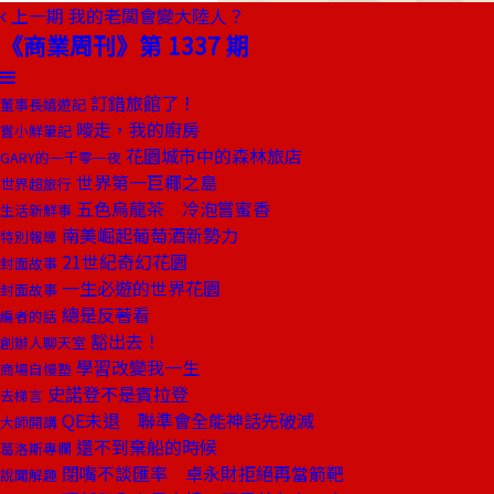
上一期
我的老闆會變大陸人？
《商業周刊》第 1337 期
訂錯旅館了！
董事長嬉遊記
嘜走，我的廚房
嘗小鮮筆記
花園城市中的森林旅店
GARY的一千零一夜
世界第一巨椰之島
世界超旅行
五色烏龍茶 冷泡嘗蜜香
生活新鮮事
南美崛起葡萄酒新勢力
特別報導
21世紀奇幻花園
封面故事
一生必遊的世界花園
封面故事
總是反著看
編者的話
豁出去！
創辦人聊天室
學習改變我一生
商場自慢塾
史諾登不是賓拉登
去梯言
QE未退 聯準會全能神話先破滅
大師開講
還不到棄船的時候
葛洛斯專欄
閉嘴不談匯率 卓永財拒絕再當箭靶
說聞解趣