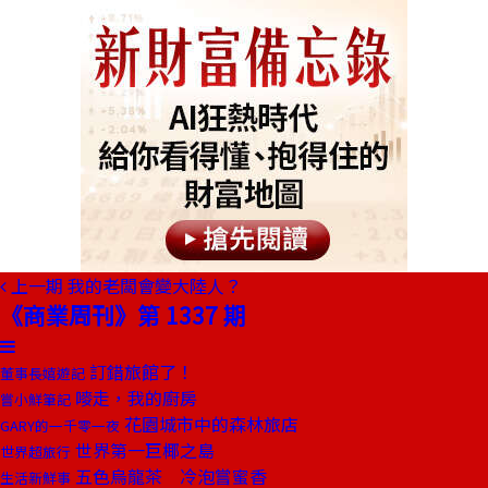
上一期
我的老闆會變大陸人？
《商業周刊》第 1337 期
訂錯旅館了！
董事長嬉遊記
嘜走，我的廚房
嘗小鮮筆記
花園城市中的森林旅店
GARY的一千零一夜
世界第一巨椰之島
世界超旅行
五色烏龍茶 冷泡嘗蜜香
生活新鮮事