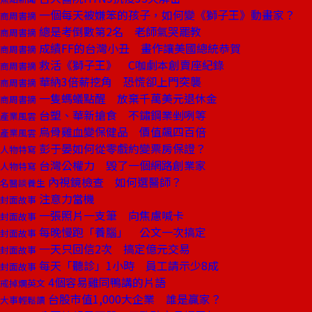
一個每天被嫌笨的孩子，如何變《獅子王》動畫家？
商周書摘
總是考倒數第2名 老師氣哭罷教
商周書摘
成績FF的台灣小丑 畫作讓美國總統恭賀
商周書摘
救活《獅子王》 C咖劇本創賣座紀錄
商周書摘
華納3倍薪挖角 恐慌卻上門突襲
商周書摘
一隻螞蟻點醒 放棄千萬美元退休金
商周書摘
台塑、華新搶食 不鏽鋼業剉咧等
產業風雲
烏骨雞血變保健品 價值飆四百倍
產業風雲
彭于晏如何從零戲約變票房保證？
人物特寫
台灣公權力 毀了一個網路創業家
人物特寫
內視鏡檢查 如何選醫師？
名醫談養生
注意力當機
封面故事
一張照片一支筆 向焦慮喊卡
封面故事
每晚慢跑「養腦」 公文一次搞定
封面故事
一天只回信2次 搞定億元交易
封面故事
每天「聽診」1小時 員工請示少8成
封面故事
4個容易雞同鴨講的片語
戒掉爛英文
台股市值1,000大企業 誰是贏家？
大事輕鬆讀