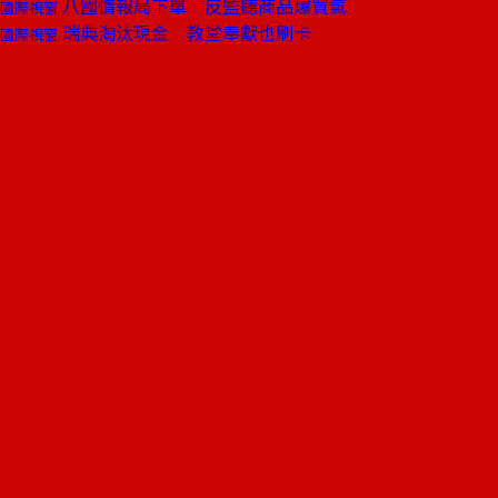
八國情報局下單 反監聽商品爆買氣
國際視窗
瑞典淘汰現金 教堂奉獻也刷卡
國際視窗