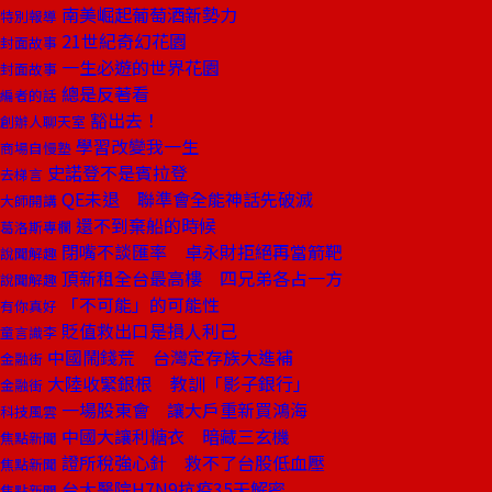
南美崛起葡萄酒新勢力
特別報導
21世紀奇幻花園
封面故事
一生必遊的世界花園
封面故事
總是反著看
編者的話
豁出去！
創辦人聊天室
學習改變我一生
商場自慢塾
史諾登不是賓拉登
去梯言
QE未退 聯準會全能神話先破滅
大師開講
還不到棄船的時候
葛洛斯專欄
閉嘴不談匯率 卓永財拒絕再當箭靶
說聞解趣
頂新租全台最高樓 四兄弟各占一方
說聞解趣
「不可能」的可能性
有你真好
貶值救出口是損人利己
童言識李
中國鬧錢荒 台灣定存族大進補
金融街
大陸收緊銀根 教訓「影子銀行」
金融街
一場股東會 讓大戶重新買鴻海
科技風雲
中國大讓利糖衣 暗藏三玄機
焦點新聞
證所稅強心針 救不了台股低血壓
焦點新聞
台大醫院H7N9抗疫35天解密
焦點新聞