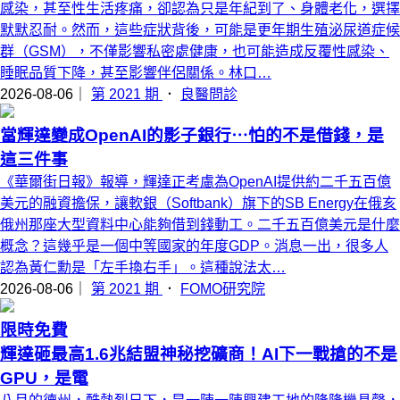
感染，甚至性生活疼痛，卻認為只是年紀到了、身體老化，選擇
默默忍耐。然而，這些症狀背後，可能是更年期生殖泌尿道症候
群（GSM），不僅影響私密處健康，也可能造成反覆性感染、
睡眠品質下降，甚至影響伴侶關係。林口…
2026-08-06｜
第 2021 期
．
良醫問診
當輝達變成OpenAI的影子銀行⋯怕的不是借錢，是
這三件事
《華爾街日報》報導，輝達正考慮為OpenAI提供約二千五百億
美元的融資擔保，讓軟銀（Softbank）旗下的SB Energy在俄亥
俄州那座大型資料中心能夠借到錢動工。二千五百億美元是什麼
概念？這幾乎是一個中等國家的年度GDP。消息一出，很多人
認為黃仁勳是「左手換右手」。這種說法太…
2026-08-06｜
第 2021 期
．
FOMO研究院
限時免費
輝達砸最高1.6兆結盟神秘挖礦商！AI下一戰搶的不是
GPU，是電