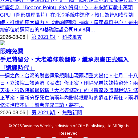
八月的德州，酷熱烈日下，是一陣一陣興建工地的隆隆機具聲，
這座名為「Beacon Point」的AI資料中心，未來將有數十萬顆
GPU（圖形處理晶片）在液冷系統中運作，轉化為替AI模型訓
練、推論的龐大算力。《金融時報》揭露，這座資料中心，是由
總部位於邁阿密的AI基礎建設公司Hut 8興…
2026-08-06｜
第 2021 期
．
科技風雲
限時免費
手足特留分、大老婆條款翻修，繼承規畫正式進入
「遺囑時代」
一週之內，台灣的財富傳承規則出現兩項重大變化。七月二十八
日，立法院三讀通過《民法》修正案，刪除兄弟姊妹特留分；兩
天後，行政院通過俗稱「大老婆條款」的《遺產及贈與稅法》修
正草案，重新分配死亡前兩年內贈與親屬時的遺產稅責任。兩項
修法進度不同：前者完成三讀，將在…
2026-08-06｜
第 2021 期
．
焦點新聞
© 2026 Business Weekly a division of Cite Publishing Ltd All Rights
Reserved.